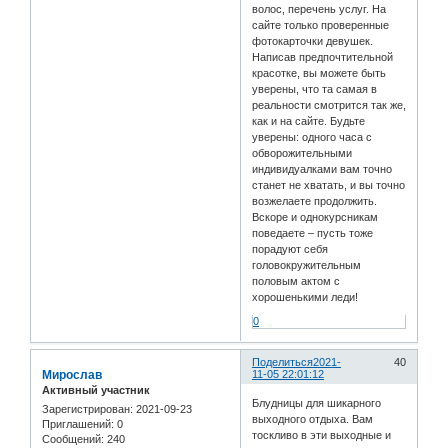
волос, перечень услуг. На
сайте только проверенные
фотокарточки девушек.
Написав предпочтительной
красотке, вы можете быть
уверены, что та самая в
реальности смотрится так же,
как и на сайте. Будьте
уверены: одного часа с
обворожительными
индивидуалками вам точно
станет не хватать, и вы точно
возжелаете продолжить.
Вскоре и однокурсникам
поведаете – пусть тоже
порадуют себя
головокружительным
половым актом с
хорошенькими леди!
0
Поделиться
2021-
40
Мирослав
11-05 22:01:12
Активный участник
Блудницы для шикарного
Зарегистрирован
: 2021-09-23
выходного отдыха. Вам
Приглашений:
0
тоскливо в эти выходные и
Сообщений:
240