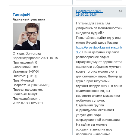
Поделиться
2021-
44
ТимофеЙ
11-20 21:36:04
Активный участник
Путаны для секса. Вы
уморились от монотонности и
сходства будней?
Попытайтесь найти одну или
много блядей здесь Казани
https://prostitutkikazanirelax.info/myage
35/
. Наши девушки сделают
Откуда:
Волгоград
разнообразнее отдых
Зарегистрирован
: 2021-10-15
страдающему от одиночества
Приглашений:
0
парню или собранию мужчин,
Сообщений:
189
Уважение:
[+0/-0]
кроме того их можно снять
Позитив:
[+0/-0]
для семейной пары. Лямур де
Пол:
Мужской
труа с проститутками
Возраст:
31
[1995-04-03]
вдохнет вторую жизнь в ваши
Провел на форуме:
взаимоотношения, вы
3 часа 40 минут
взглянете иными глазами на
Последний визит:
любимого супруга.
2022-07-30 18:50:31
Отдельная группа
индивидуалок оказывает
услуги для леди
нетрадиционной ориентации.
На сайте вы можете
оформить заказ на шоу
лесбиянок – красивые