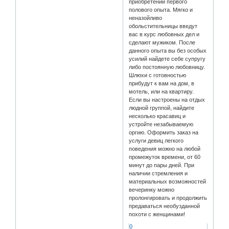
приобретении первого
полового опыта. Мягко и
неназойливо
обольстительницы введут
вас в курс любовных дел и
сделают мужиком. После
данного опыта вы без особых
усилий найдете себе супругу
либо постоянную любовницу.
Шлюхи с готовностью
прибудут к вам на дом, в
мотель, или на квартиру.
Если вы настроены на отдых
людной группой, найдите
несколько красавиц и
устройте незабываемую
оргию. Оформить заказ на
услуги девиц легкого
поведения можно на любой
промежуток времени, от 60
минут до пары дней. При
наличии стремления и
материальных возможностей
вечеринку можно
пролонгировать и продолжить
предаваться необузданной
похоти с женщинами!
0