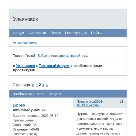
Ульяновск
Форум
Участники
Поиск
Регистрация
Войти
Активные темы
Привет, Гость!
Войдите
или
зарегистрируйтесь
.
»
Ульяновск
»
Тестовый форум
»
разбалованные
проститутки
Страница:
«
1
2
3
»
разбалованные проститутки
Поделиться
2021-
31
Ефрем
10-19 23:42:45
Активный участник
Путаны – наилучший вариант
Зарегистрирован
: 2021-08-14
для половых связей. Когда вы
Приглашений:
0
прожили много лет женатыми,
Сообщений:
281
и думаете, что у вас за
Уважение:
[+0/-0]
долгий период не случалось
Позитив:
[+0/-0]