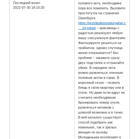
Последний визит:
полового акта, необходима
2022-07-30 18:10:20
пора все поменять. Вызовите
проституток на страничке
Оренбурга
https://prostitutkiorenburgaher.com/ser
… kij-minet/
– красавицы с
радостью реализуют любую
вашу сексуальную фантазию.
Фантазируете решиться на
тройничок, однако спутница
жизни отказывается? Без
проблем – закажите сразу
двух подстилок и оттрахайте
обеих. В середине лета
можно развлечься эпичным
половым актом в горах. В
морозный сезон – позвать
блядь в свою квартиру или в
отель. Но даже если вдруг не
считаете необходимым
бронировать номер отеля,
развлечься интимом с
шлюхой возможно и в тачке.
В веб-каталоге существует
способ подобрать как
новеньких, так и зрелых
женщин по вызову.
Молоденькие возобновят в