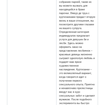
собранию парней, также их
вы можете вызвать для
находящейся в браке
парочки. Лямур де труа с
куртизанками придаст вторую
жизнь в ваши отношения, вы
посмотрите другими глазами
на вашего супруга.
Определенная категория
индивидуалок предлагает
услуги для девушек би и
лесби. Здесь можно
оформить заказ на
представление лесбиянок –
красивые девицы жизненно
сыграют однополую любовь и
подарят вам яркое
художественное
наслаждение. Куртизанки –
это великолепный вариант,
когда говорится идет о
получении первого
сексуального опыта. Приятно
и ненавязчиво прелестницы
введут вас в курс
сексуальных забот и сделают
мужиком. После подобного
эксперимента вы быстро