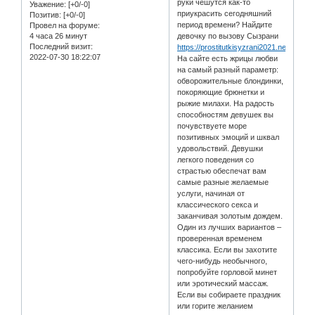
руки чешутся как-то
Уважение:
[+0/-0]
приукрасить сегодняшний
Позитив:
[+0/-0]
период времени? Найдите
Провел на форуме:
4 часа 26 минут
девочку по вызову Сызрани
Последний визит:
https://prostitutkisyzrani2021.net/russkie
2022-07-30 18:22:07
На сайте есть жрицы любви
на самый разный параметр:
обворожительные блондинки,
покоряющие брюнетки и
рыжие милахи. На радость
способностям девушек вы
почувствуете море
позитивных эмоций и шквал
удовольствий. Девушки
легкого поведения со
страстью обеспечат вам
самые разные желаемые
услуги, начиная от
классического секса и
заканчивая золотым дождем.
Один из лучших вариантов –
проверенная временем
классика. Если вы захотите
чего-нибудь необычного,
попробуйте горловой минет
или эротический массаж.
Если вы собираете праздник
или горите желанием