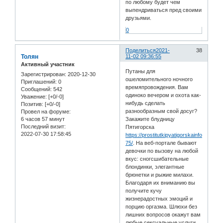
по любому будет чем
выпендриваться пред своими
друзьями.
0
Поделиться
2021-
38
Толян
11-02 09:36:55
Активный участник
Путаны для
Зарегистрирован
: 2020-12-30
ошеломительного ночного
Приглашений:
0
времяпровождения. Вам
Сообщений:
542
одиноко вечером и охота как-
Уважение:
[+0/-0]
нибудь сделать
Позитив:
[+0/-0]
разнообразным свой досуг?
Провел на форуме:
6 часов 57 минут
Закажите блудницу
Последний визит:
Пятигорска
2022-07-30 17:58:45
https://prostitutkipyatigorskainfo.com/m
75/
. На веб-портале бывают
девочки по вызову на любой
вкус: сногсшибательные
блондинки, элегантные
брюнетки и рыжие милахи.
Благодаря их вниманию вы
получите кучу
жизнерадостных эмоций и
порцию оргазма. Шлюхи без
лишних вопросов окажут вам
любые сексуальные услуги,