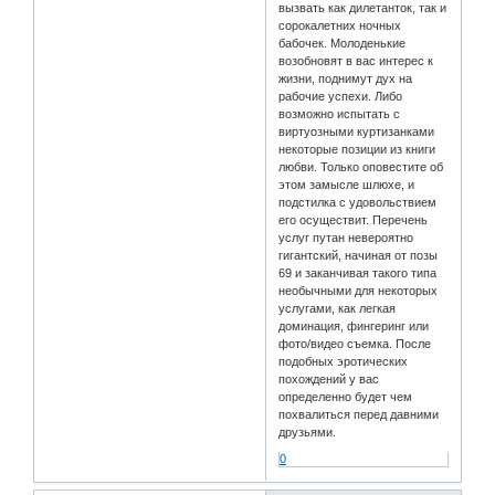
вызвать как дилетанток, так и
сорокалетних ночных
бабочек. Молоденькие
возобновят в вас интерес к
жизни, поднимут дух на
рабочие успехи. Либо
возможно испытать с
виртуозными куртизанками
некоторые позиции из книги
любви. Только оповестите об
этом замысле шлюхе, и
подстилка с удовольствием
его осуществит. Перечень
услуг путан невероятно
гигантский, начиная от позы
69 и заканчивая такого типа
необычными для некоторых
услугами, как легкая
доминация, фингеринг или
фото/видео съемка. После
подобных эротических
похождений у вас
определенно будет чем
похвалиться перед давними
друзьями.
0