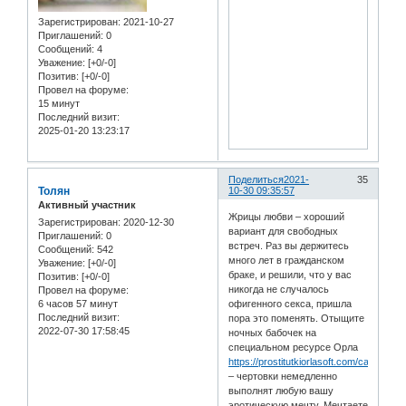
Зарегистрирован
: 2021-10-27
Приглашений:
0
Сообщений:
4
Уважение:
[+0/-0]
Позитив:
[+0/-0]
Провел на форуме:
15 минут
Последний визит:
2025-01-20 13:23:17
Поделиться
2021-
35
Толян
10-30 09:35:57
Активный участник
Жрицы любви – хороший
Зарегистрирован
: 2020-12-30
вариант для свободных
Приглашений:
0
встреч. Раз вы держитесь
Сообщений:
542
много лет в гражданском
Уважение:
[+0/-0]
браке, и решили, что у вас
Позитив:
[+0/-0]
никогда не случалось
Провел на форуме:
6 часов 57 минут
офигенного секса, пришла
Последний визит:
пора это поменять. Отыщите
2022-07-30 17:58:45
ночных бабочек на
специальном ресурсе Орла
https://prostitutkiorlasoft.com/catalog/ra
– чертовки немедленно
выполнят любую вашу
эротическую мечту. Мечтаете