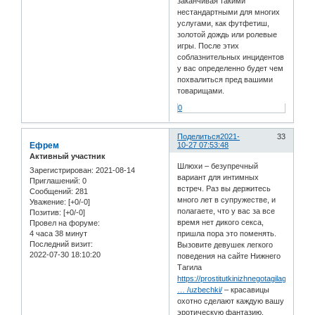
заканчивая такими
нестандартными для многих
услугами, как футфетиш,
золотой дождь или ролевые
игры. После этих
соблазнительных инцидентов
у вас определенно будет чем
похвалиться пред вашими
товарищами.
0
Поделиться
2021-
33
Ефрем
10-27 07:53:48
Активный участник
Шлюхи – безупречный
Зарегистрирован
: 2021-08-14
вариант для интимных
Приглашений:
0
встреч. Раз вы держитесь
Сообщений:
281
много лет в супружестве, и
Уважение:
[+0/-0]
полагаете, что у вас за все
Позитив:
[+0/-0]
время нет дикого секса,
Провел на форуме:
4 часа 38 минут
пришла пора это поменять.
Последний визит:
Вызовите девушек легкого
2022-07-30 18:10:20
поведения на сайте Нижнего
Тагила
https://prostitutkinizhnegotagilagoal.n
… /uzbechki/
– красавицы
охотно сделают каждую вашу
эротическую фантазию.