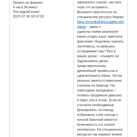
офигенного соития, настала
Провел на форуме:
4 часа 38 минут
пора это исправить.
Последний визит:
Вызовите проституток на
2022-07-30 18:10:20
специальном ресурсе Кирова
https://prostitutkikirovaafter.net/serv/glub
minet/
– дамы с
удовольствием реализуют
какую угодно вашу заветную
фантазию. Нацелены оценить
групповуху, но девушка
отговаривает вас? Все в
ваших руках – отыщите не
задумываясь двоих
представительниц
древнейшей профессии и
удовлетворите обеих. Летом
реально заняться животным
соитием на природе. На
новогодних праздниках –
позвать продажную девушку
в офис или в отель. Если не
считаете необходимым
бронировать гостиницу,
побаловать себя сексом с
ночной бабочкой имеется
возможность и в салоне
легковушки. На специальных
ресурсах как вариант можно