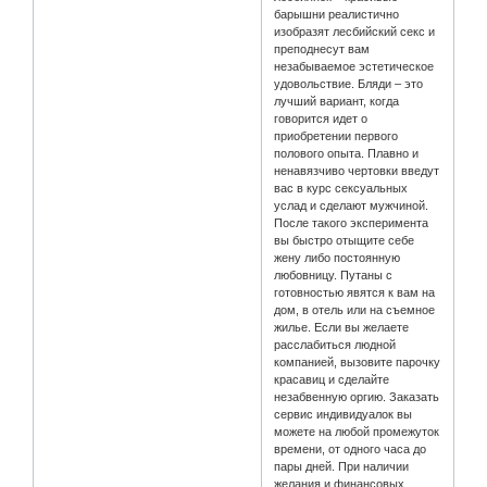
барышни реалистично
изобразят лесбийский секс и
преподнесут вам
незабываемое эстетическое
удовольствие. Бляди – это
лучший вариант, когда
говорится идет о
приобретении первого
полового опыта. Плавно и
ненавязчиво чертовки введут
вас в курс сексуальных
услад и сделают мужчиной.
После такого эксперимента
вы быстро отыщите себе
жену либо постоянную
любовницу. Путаны с
готовностью явятся к вам на
дом, в отель или на съемное
жилье. Если вы желаете
расслабиться людной
компанией, вызовите парочку
красавиц и сделайте
незабвенную оргию. Заказать
сервис индивидуалок вы
можете на любой промежуток
времени, от одного часа до
пары дней. При наличии
желания и финансовых