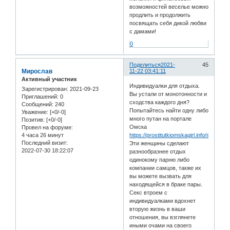
возможностей веселье можно
продлить и продолжить
посвящать себя дикой любви
с дамами!
0
Поделиться
2021-
45
Мирослав
11-22 03:41:11
Активный участник
Индивидуалки для отдыха.
Зарегистрирован
: 2021-09-23
Вы устали от монотонности и
Приглашений:
0
сходства каждого дня?
Сообщений:
240
Попытайтесь найти одну либо
Уважение:
[+0/-0]
много путан на портале
Позитив:
[+0/-0]
Омска
Провел на форуме:
4 часа 26 минут
https://prostitutkiomskagirl.info/serv/str
Последний визит:
Эти женщины сделают
2022-07-30 18:22:07
разнообразнее отдых
одинокому парню либо
компании самцов, также их
вы можете вызвать для
находящейся в браке пары.
Секс втроем с
индивидуалками вдохнет
вторую жизнь в ваши
отношения, вы взглянете
иными очами на своего