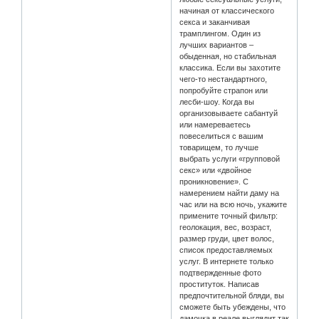
начиная от классического
секса и заканчивая
трамплингом. Один из
лучших вариантов –
обыденная, но стабильная
классика. Если вы захотите
чего-то нестандартного,
попробуйте страпон или
лесби-шоу. Когда вы
организовываете сабантуй
или намереваетесь
повеселиться с вашим
товарищем, то лучше
выбрать услуги «групповой
секс» или «двойное
проникновение». С
намерением найти даму на
час или на всю ночь, укажите
примените точный фильтр:
геолокация, вес, возраст,
размер груди, цвет волос,
список предоставляемых
услуг. В интернете только
подтвержденные фото
проституток. Написав
предпочтительной бляди, вы
сможете быть убеждены, что
дамочка в реале выглядит так