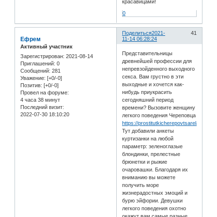
красавицами!
0
Поделиться
2021-
41
Ефрем
11-14 06:28:24
Активный участник
Представительницы
Зарегистрирован
: 2021-08-14
древнейшей профессии для
Приглашений:
0
непревзойденного выходного
Сообщений:
281
секса. Вам грустно в эти
Уважение:
[+0/-0]
выходные и хочется как-
Позитив:
[+0/-0]
нибудь приукрасить
Провел на форуме:
4 часа 38 минут
сегодняшний период
Последний визит:
времени? Вызовите женщину
2022-07-30 18:10:20
легкого поведения Череповца
https://prostitutkicherepovtsarelax.info/b
Тут добавили анкеты
куртизанки на любой
параметр: зеленоглазые
блондинки, прелестные
брюнетки и рыжие
очаровашки. Благодаря их
вниманию вы можете
получить море
жизнерадостных эмоций и
бурю эйфории. Девушки
легкого поведения охотно
окажут вам самые разные