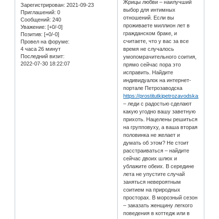
Жрицы любви – наилучший
Зарегистрирован
: 2021-09-23
выбор для интимных
Приглашений:
0
отношений. Если вы
Сообщений:
240
проживаете миллион лет в
Уважение:
[+0/-0]
гражданском браке, и
Позитив:
[+0/-0]
считаете, что у вас за все
Провел на форуме:
4 часа 26 минут
время не случалось
Последний визит:
умопомрачительного соития,
2022-07-30 18:22:07
прямо сейчас пора это
исправить. Найдите
индивидуалок на интернет-
портале Петрозаводска
https://prostitutkipetrozavodskastay.co
– леди с радостью сделают
какую угодно вашу заветную
прихоть. Нацелены решиться
на групповуху, а ваша вторая
половинка не желает и
думать об этом? Не стоит
расстраиваться – найдите
сейчас двоих шлюх и
ублажите обеих. В середине
лета не упустите случай
заняться невероятным
соитием на природных
просторах. В морозный сезон
– заказать женщину легкого
поведения в коттедж или в