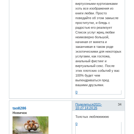
виртуозными куртизанками
хоть все изображения из
книги любви. Просто
поведайте об этом замысле
проститутке, и блядь с
радостью его реализует
Список услуг жриц любви
неимоверно большой,
начиная от минета и
заканчивая в таком роде
экзотическими для некоторых
услугами, как госпожа,
анальный фистинг и
виртуальный секс. После
этих плотских событий у вас
100% будет чем
выпендриваться пред
вашими друзьями.
0
Поделиться
2021-
34
tao8286
10-27 14:24:26
Новичок
Толстых люблююююю
0