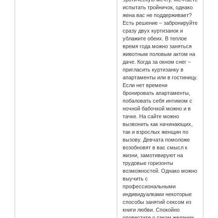
испытать тройничок, однако
жена вас не поддерживает?
Есть решение – забронируйте
сразу двух куртизанок и
ублажите обеих. В теплое
время года можно заняться
животным половым актом на
даче. Когда за окном снег –
пригласить куртизанку в
апартаменты или в гостиницу.
Если нет времени
бронировать апартаменты,
побаловать себя интимом с
ночной бабочкой можно и в
тачке. На сайте можно
вызвонить как начинающих,
так и взрослых женщин по
вызову. Девчата помоложе
возобновят в вас смысл к
жизни, замотивируют на
трудовые горизонты
возможностей. Однако можно
выучить с
профессиональными
индивидуалками некоторые
способы занятий сексом из
книги любви. Спокойно
оповестите о таком желании