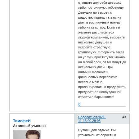
отыщите для себя девушку
либо постоянную любовницу.
Девушки по вызову с
радостью приедут к вам на
дом, в гостиничный номер
либо на квартиру. Если вы
желаете расслабиться
людной компанией, вызовите
несколько девушек и
устройте страстную
групповуху. Оформить заказ
на услуги проституток можно
на любой срок, от 60 минут до
нескольких дней. При
наличии желания и
финансовых перспектив
веселье можно
пролонгировать и продолжить
предаваться необузданной
страсти с барышнями!
0
Поделиться
2021-
43
ТимофеЙ
11-16 00:29:05
Активный участник
Путаны для отдыха. Вы
утомились от серости и