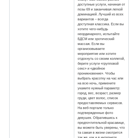
доступные услуги, начиная от
позы 69 и заканчивая легкой
доминацией. Лучший из всех
вариантов – всегда
доступная классика. Если вы
хотите чего-нибудь
неординарного, испытайте
БДСМ или эротический
массаж. Если вы
организовываете
мероприятие или хотите
отдохнуть со своим коллегой,
берите услуги «групповой
секс» и «двойное
проникновение». Чтобы
выбрать красотку на час или
на всю ночь, примените
укажите нужный параметр:
город, вес, возраст, размер
груди, цвет волос, список
предоставляемых сервисов.
На веб-портале только
подтвержденные фото
девушек. Обратившись к
предпочтительной красавице,
вы можете быть уверены, что
та самая в жизни смотрится
так же, как и в интернете.