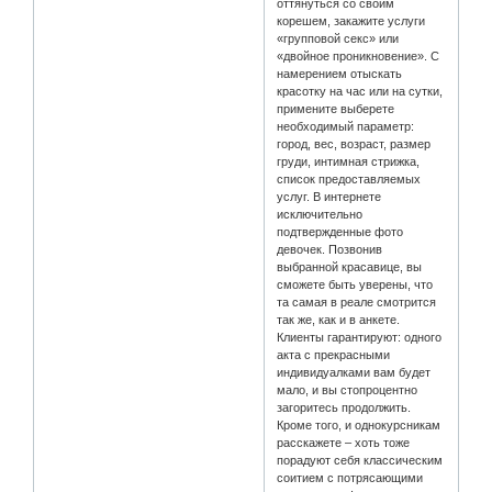
оттянуться со своим
корешем, закажите услуги
«групповой секс» или
«двойное проникновение». С
намерением отыскать
красотку на час или на сутки,
примените выберете
необходимый параметр:
город, вес, возраст, размер
груди, интимная стрижка,
список предоставляемых
услуг. В интернете
исключительно
подтвержденные фото
девочек. Позвонив
выбранной красавице, вы
сможете быть уверены, что
та самая в реале смотрится
так же, как и в анкете.
Клиенты гарантируют: одного
акта с прекрасными
индивидуалками вам будет
мало, и вы стопроцентно
загоритесь продолжить.
Кроме того, и однокурсникам
расскажете – хоть тоже
порадуют себя классическим
соитием с потрясающими