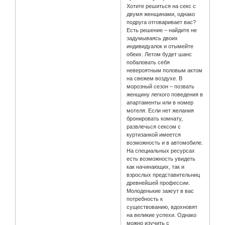
Хотите решиться на секс с
двумя женщинами, однако
подруга отговаривает вас?
Есть решение – найдите не
задумываясь двоих
индивидуалок и отымейте
обеих. Летом будет шанс
побаловать себя
невероятным половым актом
на свежем воздухе. В
морозный сезон – позвать
женщину легкого поведения в
апартаменты или в номер
мотеля. Если нет желания
бронировать комнату,
развлечься сексом с
куртизанкой имеется
возможность и в автомобиле.
На специальных ресурсах
есть возможность увидеть
как начинающих, так и
взрослых представительниц
древнейшей профессии.
Молоденькие зажгут в вас
потребность к
существованию, вдохновят
на великие успехи. Однако
можно изучить с