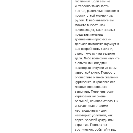
гостиницу. Если вам не
интересно заказывать
хостел, развлечься сексом с
проституткой можно и за
рулем. В веб-каталоге вы
можете вызвать как
начинающих, так и зрелых
представительниц
древнейшей профессии.
Девчата помоложе вдохнут в
вас потребность к жизни,
станут музами на великие
дела. Либо возможно изучить
с опытными блядями
некоторые рисунки из всем
известной книги. Попросту
оповестите о таком желании
куртизанке, и красотка без
лишних вопросов его
выполнит. Перечень услуг
куртизанок ну очень
большой, начиная от позы 69
и заканчивая этакими
нестандартными для
некоторых услугами, как
порка, золотой дождь или
стриптиз. После этих
эротических событий у вас