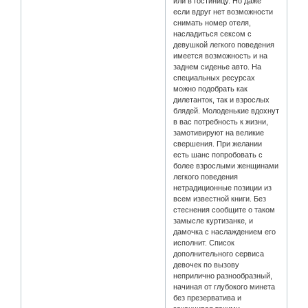
или в гостиницу. Но даже
если вдруг нет возможности
снимать номер отеля,
насладиться сексом с
девушкой легкого поведения
имеется возможность и на
заднем сиденье авто. На
специальных ресурсах
можно подобрать как
дилетанток, так и взрослых
блядей. Молоденькие вдохнут
в вас потребность к жизни,
замотивируют на великие
свершения. При желании
есть шанс попробовать с
более взрослыми женщинами
легкого поведения
нетрадиционные позиции из
всем известной книги. Без
стеснения сообщите о таком
замысле куртизанке, и
дамочка с наслаждением его
исполнит. Список
дополнительного сервиса
девочек по вызову
неприлично разнообразный,
начиная от глубокого минета
без презерватива и