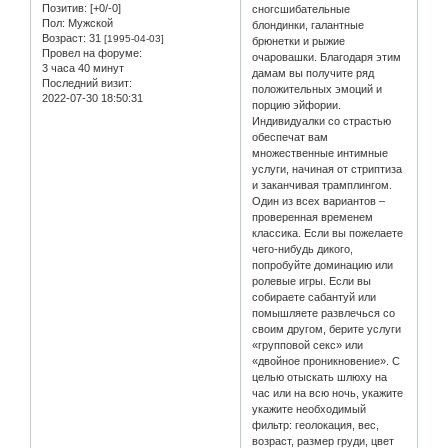
Позитив:
[+0/-0]
сногсшибательные
Пол:
Мужской
блондинки, галантные
Возраст:
31
[1995-04-03]
брюнетки и рыжие
Провел на форуме:
очаровашки. Благодаря этим
3 часа 40 минут
дамам вы получите ряд
Последний визит:
положительных эмоций и
2022-07-30 18:50:31
порцию эйфории.
Индивидуалки со страстью
обеспечат вам
множественные интимные
услуги, начиная от стриптиза
и заканчивая трамплингом.
Один из всех вариантов –
проверенная временем
классика. Если вы пожелаете
чего-нибудь дикого,
попробуйте доминацию или
ролевые игры. Если вы
собираете сабантуй или
помышляете развлечься со
своим другом, берите услуги
«групповой секс» или
«двойное проникновение». С
целью отыскать шлюху на
час или на всю ночь, укажите
укажите необходимый
фильтр: геолокация, вес,
возраст, размер груди, цвет