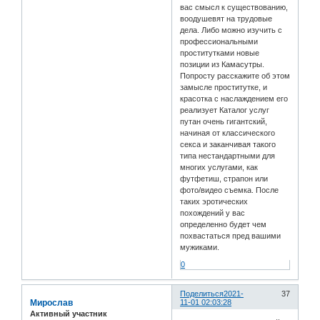
вас смысл к существованию,
воодушевят на трудовые
дела. Либо можно изучить с
профессиональными
проститутками новые
позиции из Камасутры.
Попросту расскажите об этом
замысле проститутке, и
красотка с наслаждением его
реализует Каталог услуг
путан очень гигантский,
начиная от классического
секса и заканчивая такого
типа нестандартными для
многих услугами, как
футфетиш, страпон или
фото/видео съемка. После
таких эротических
похождений у вас
определенно будет чем
похвастаться пред вашими
мужиками.
0
Поделиться
2021-
37
Мирослав
11-01 02:03:28
Активный участник