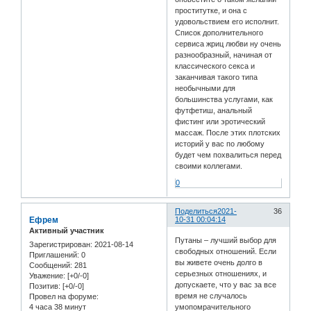
проститутке, и она с
удовольствием его исполнит.
Список дополнительного
сервиса жриц любви ну очень
разнообразный, начиная от
классического секса и
заканчивая такого типа
необычными для
большинства услугами, как
футфетиш, анальный
фистинг или эротический
массаж. После этих плотских
историй у вас по любому
будет чем похвалиться перед
своими коллегами.
0
Поделиться
2021-
36
Ефрем
10-31 00:04:14
Активный участник
Путаны – лучший выбор для
Зарегистрирован
: 2021-08-14
свободных отношений. Если
Приглашений:
0
вы живете очень долго в
Сообщений:
281
серьезных отношениях, и
Уважение:
[+0/-0]
допускаете, что у вас за все
Позитив:
[+0/-0]
время не случалось
Провел на форуме:
4 часа 38 минут
умопомрачительного