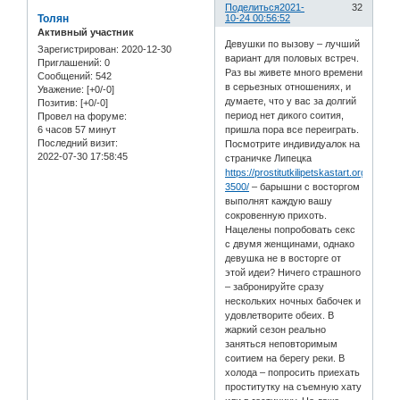
Поделиться
2021-
32
Толян
10-24 00:56:52
Активный участник
Девушки по вызову – лучший
Зарегистрирован
: 2020-12-30
вариант для половых встреч.
Приглашений:
0
Раз вы живете много времени
Сообщений:
542
в серьезных отношениях, и
Уважение:
[+0/-0]
думаете, что у вас за долгий
Позитив:
[+0/-0]
период нет дикого соития,
Провел на форуме:
6 часов 57 минут
пришла пора все переиграть.
Последний визит:
Посмотрите индивидуалок на
2022-07-30 17:58:45
страничке Липецка
https://prostitutkilipetskastart.org/mypri
3500/
– барышни с восторгом
выполнят каждую вашу
сокровенную прихоть.
Нацелены попробовать секс
с двумя женщинами, однако
девушка не в восторге от
этой идеи? Ничего страшного
– забронируйте сразу
нескольких ночных бабочек и
удовлетворите обеих. В
жаркий сезон реально
заняться неповторимым
соитием на берегу реки. В
холода – попросить приехать
проститутку на съемную хату