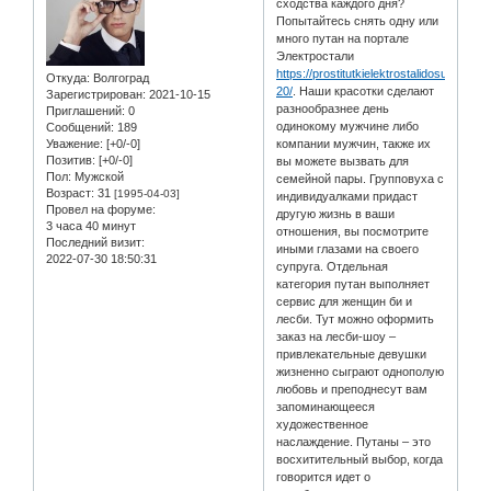
сходства каждого дня?
Попытайтесь снять одну или
много путан на портале
Электростали
https://prostitutkielektrostalidosug.info/
Откуда:
Волгоград
20/
. Наши красотки сделают
Зарегистрирован
: 2021-10-15
разнообразнее день
Приглашений:
0
одинокому мужчине либо
Сообщений:
189
Уважение:
[+0/-0]
компании мужчин, также их
Позитив:
[+0/-0]
вы можете вызвать для
Пол:
Мужской
семейной пары. Групповуха с
Возраст:
31
[1995-04-03]
индивидуалками придаст
Провел на форуме:
другую жизнь в ваши
3 часа 40 минут
отношения, вы посмотрите
Последний визит:
иными глазами на своего
2022-07-30 18:50:31
супруга. Отдельная
категория путан выполняет
сервис для женщин би и
лесби. Тут можно оформить
заказ на лесби-шоу –
привлекательные девушки
жизненно сыграют однополую
любовь и преподнесут вам
запоминающееся
художественное
наслаждение. Путаны – это
восхитительный выбор, когда
говорится идет о