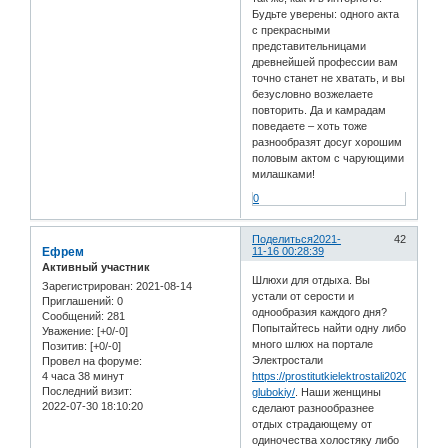
Будьте уверены: одного акта
с прекрасными
представительницами
древнейшей профессии вам
точно станет не хватать, и вы
безусловно возжелаете
повторить. Да и камрадам
поведаете – хоть тоже
разнообразят досуг хорошим
половым актом с чарующими
милашками!
0
Поделиться
2021-
42
Ефрем
11-16 00:28:39
Активный участник
Шлюхи для отдыха. Вы
Зарегистрирован
: 2021-08-14
устали от серости и
Приглашений:
0
однообразия каждого дня?
Сообщений:
281
Попытайтесь найти одну либо
Уважение:
[+0/-0]
много шлюх на портале
Позитив:
[+0/-0]
Электростали
Провел на форуме:
4 часа 38 минут
https://prostitutkielektrostali2020.com/mi
Последний визит:
glubokiy/
. Наши женщины
2022-07-30 18:10:20
сделают разнообразнее
отдых страдающему от
одиночества холостяку либо