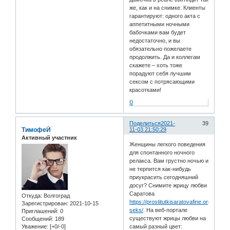
же, как и на снимке. Клиенты
гарантируют: одного акта с
аппетитными ночными
бабочками вам будет
недостаточно, и вы
обязательно пожелаете
продолжить. Да и коллегам
скажете – хоть тоже
порадуют себя лучшим
сексом с потрясающими
красотками!
0
Поделиться
2021-
39
ТимофеЙ
11-03 21:50:29
Активный участник
Женщины легкого поведения
для спонтанного ночного
релакса. Вам грустно ночью и
не терпится как-нибудь
приукрасить сегодняшний
досуг? Снимите жрицу любви
Саратова
Откуда:
Волгоград
https://prostitutkisaratovafine.org/serv/a
Зарегистрирован
: 2021-10-15
seks/
. На веб-портале
Приглашений:
0
существуют жрицы любви на
Сообщений:
189
Уважение:
[+0/-0]
самый разный цвет: