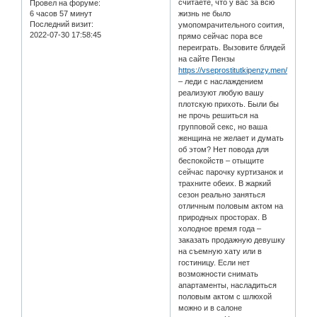
считаете, что у вас за всю
Провел на форуме:
6 часов 57 минут
жизнь не было
Последний визит:
умопомрачительного соития,
2022-07-30 17:58:45
прямо сейчас пора все
переиграть. Вызовите блядей
на сайте Пензы
https://vseprostitutkipenzy.men/serv/ra
– леди с наслаждением
реализуют любую вашу
плотскую прихоть. Были бы
не прочь решиться на
групповой секс, но ваша
женщина не желает и думать
об этом? Нет повода для
беспокойств – отыщите
сейчас парочку куртизанок и
трахните обеих. В жаркий
сезон реально заняться
отличным половым актом на
природных просторах. В
холодное время года –
заказать продажную девушку
на съемную хату или в
гостиницу. Если нет
возможности снимать
апартаменты, насладиться
половым актом с шлюхой
можно и в салоне