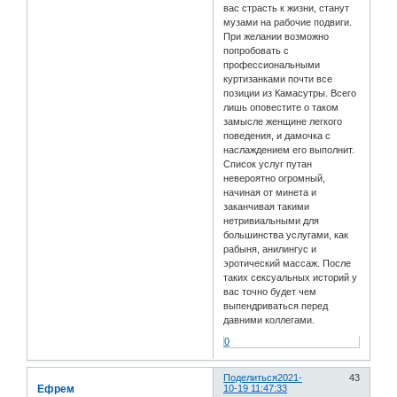
вас страсть к жизни, станут
музами на рабочие подвиги.
При желании возможно
попробовать с
профессиональными
куртизанками почти все
позиции из Камасутры. Всего
лишь оповестите о таком
замысле женщине легкого
поведения, и дамочка с
наслаждением его выполнит.
Список услуг путан
невероятно огромный,
начиная от минета и
заканчивая такими
нетривиальными для
большинства услугами, как
рабыня, анилингус и
эротический массаж. После
таких сексуальных историй у
вас точно будет чем
выпендриваться перед
давними коллегами.
0
Поделиться
2021-
43
Ефрем
10-19 11:47:33