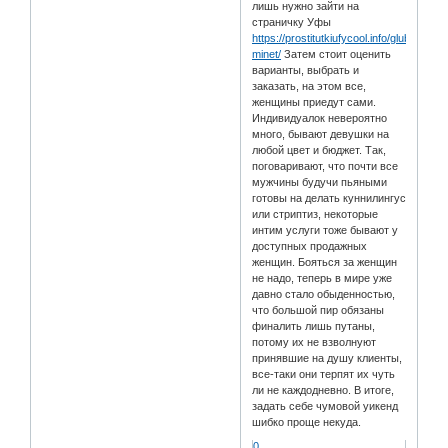
лишь нужно зайти на
страничку Уфы
https://prostitutkiufycool.info/glubokiy-
minet/
Затем стоит оценить
варианты, выбрать и
заказать, на этом все,
женщины приедут сами.
Индивидуалок невероятно
много, бывают девушки на
любой цвет и бюджет. Так,
поговаривают, что почти все
мужчины будучи пьяными
готовы на делать куннилингус
или стриптиз, некоторые
интим услуги тоже бывают у
доступных продажных
женщин. Бояться за женщин
не надо, теперь в мире уже
давно стало обыденностью,
что большой пир обязаны
финалить лишь путаны,
потому их не взволнуют
принявшие на душу клиенты,
все-таки они терпят их чуть
ли не каждодневно. В итоге,
задать себе чумовой уикенд
шибко проще некуда.
0