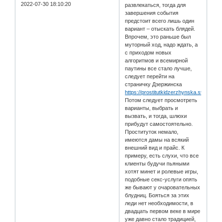
2022-07-30 18:10:20
развлекаться, тогда для
завершения события
предстоит всего лишь один
вариант – отыскать блядей.
Впрочем, это раньше был
муторный ход, надо ждать, а
с приходом новых
алгоритмов и всемирной
паутины все стало лучше,
следует перейти на
страничку Дзержинска
https://prostitutkidzerzhynska.stream/s
Потом следует просмотреть
варианты, выбрать и
вызвать, и тогда, шлюхи
прибудут самостоятельно.
Проституток немало,
имеются дамы на всякий
внешний вид и прайс. К
примеру, есть слухи, что все
клиенты будучи пьяными
хотят минет и ролевые игры,
подобные секс-услуги опять
же бывают у очаровательных
блудниц. Бояться за этих
леди нет необходимости, в
двадцать первом веке в мире
уже давно стало традицией,