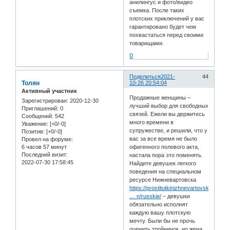
анилингус и фото/видео
съемка. После таких
плотских приключений у вас
гарантировано будет чем
похвастаться перед своими
товарищами.
0
Поделиться
2021-
44
Толян
10-26 20:54:04
Активный участник
Продажные женщины –
Зарегистрирован
: 2020-12-30
лучший выбор для свободных
Приглашений:
0
связей. Ежели вы держитесь
Сообщений:
542
много времени в
Уважение:
[+0/-0]
супружестве, и решили, что у
Позитив:
[+0/-0]
вас за все время не было
Провел на форуме:
6 часов 57 минут
офигенного полового акта,
Последний визит:
настала пора это поменять.
2022-07-30 17:58:45
Найдите девушек легкого
поведения на специальном
ресурсе Нижневартовска
https://prostitutkinizhnevartovskagood.
… n/russkie/
– девушки
обязательно исполнят
каждую вашу плотскую
мечту. Были бы не прочь
оценить тройничок, но жена