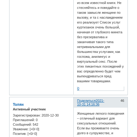
из всем известной книги. Не
стесняйтесь и поведайте о
таком замысле женщине по
вызову, и та с наслаждением
его реализует Список услуг
куртизанок очень большой,
начиная от глубокого минета
без презерватива и
заканчивая такого типа
нетривиальными для
большинства услугами, как
госпожа, анилингус и
виртуальный секс. После
этих пикантных похождений у
вас определенно будет чем
выпендриваться пред
вашими товарищами.
0
Поделиться
2021-
46
Толян
10-31 14:16:36
Активный участник
Женщиные легкого поведения
Зарегистрирован
: 2020-12-30
– отличный вариант для
Приглашений:
0
сексуальных отношений.
Сообщений:
542
Если вы проживаете очень
Уважение:
[+0/-0]
долго в супружестве, и
Позитив:
[+0/-0]