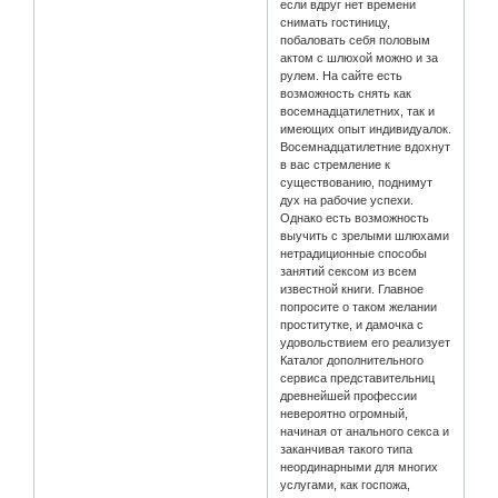
если вдруг нет времени
снимать гостиницу,
побаловать себя половым
актом с шлюхой можно и за
рулем. На сайте есть
возможность снять как
восемнадцатилетних, так и
имеющих опыт индивидуалок.
Восемнадцатилетние вдохнут
в вас стремление к
существованию, поднимут
дух на рабочие успехи.
Однако есть возможность
выучить с зрелыми шлюхами
нетрадиционные способы
занятий сексом из всем
известной книги. Главное
попросите о таком желании
проститутке, и дамочка с
удовольствием его реализует
Каталог дополнительного
сервиса представительниц
древнейшей профессии
невероятно огромный,
начиная от анального секса и
заканчивая такого типа
неординарными для многих
услугами, как госпожа,