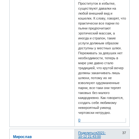
Проституток в избытке,
существуют давалки на
любой внешний вид и
кошелек. К слову, говорят, что
практически все парни по
пьяни предпочитают
эротический массаж, а
иногда и страпон, такие
услуги должным образом
доступны у местных шлюх.
Переживать за девушек нет
необходимости, теперь в
мире уже давно стало
традицией, что крутой вечер
должны заканчивать лишь
шлюхи, потому их не
взволнуют одурманенные
парни, все-таки они терпят
таковых без малого
каждодневно. Как говорится,
создать себе любимому
невероятный уикенд
чертовски нетрудно.
0
Поделиться
2021-
37
Мирослав
10-12 21:43:00