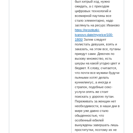
был хитрый ход, нужно
ожидать, а с приходом
цифровых технологий и
всемирной паутины все
стало элементарно, надо
заглянуть на ресурс Иваново
https://prostitutki-
ivanovo.date/myprice/100-
1800/
Затем следует
полистать девушек, взять и
заказать, на этом все, путаны
приедут сами. Девочек по
вызову множество, есть
шкуры на какой угодно цвет и
бюджет. К слову, считается,
что почти все мужики будучи
пьяными хотят делать
куннилингус, а иногда и
страпон, подобные секс-
услуги опять же стоит
поискать у дорогих путан.
Переживать за женщин нет
необходимости, в наши дни в
мире уже давно стало
обыденностью, что
особенный юбилей
вынуждены завершать лишь
проститутки, поэтому их не