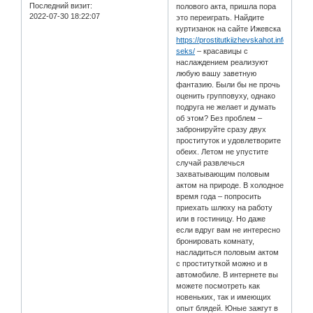
Последний визит:
полового акта, пришла пора
2022-07-30 18:22:07
это переиграть. Найдите
куртизанок на сайте Ижевска
https://prostitutkiizhevskahot.info/analniy
seks/
– красавицы с
наслаждением реализуют
любую вашу заветную
фантазию. Были бы не прочь
оценить групповуху, однако
подруга не желает и думать
об этом? Без проблем –
забронируйте сразу двух
проституток и удовлетворите
обеих. Летом не упустите
случай развлечься
захватывающим половым
актом на природе. В холодное
время года – попросить
приехать шлюху на работу
или в гостиницу. Но даже
если вдруг вам не интересно
бронировать комнату,
насладиться половым актом
с проституткой можно и в
автомобиле. В интернете вы
можете посмотреть как
новеньких, так и имеющих
опыт блядей. Юные зажгут в