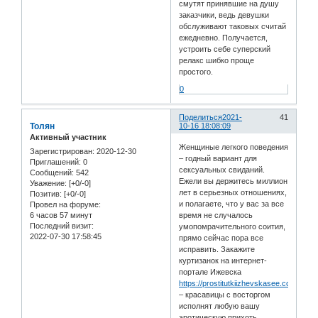
смутят принявшие на душу
заказчики, ведь девушки
обслуживают таковых считай
ежедневно. Получается,
устроить себе суперский
релакс шибко проще
простого.
0
Поделиться
2021-
41
Толян
10-16 18:08:09
Активный участник
Женщиные легкого поведения
Зарегистрирован
: 2020-12-30
– годный вариант для
Приглашений:
0
сексуальных свиданий.
Сообщений:
542
Ежели вы держитесь миллион
Уважение:
[+0/-0]
лет в серьезных отношениях,
Позитив:
[+0/-0]
и полагаете, что у вас за все
Провел на форуме:
6 часов 57 минут
время не случалось
Последний визит:
умопомрачительного соития,
2022-07-30 17:58:45
прямо сейчас пора все
исправить. Закажите
куртизанок на интернет-
портале Ижевска
https://prostitutkiizhevskasee.com/natio
– красавицы с восторгом
исполнят любую вашу
эротическую прихоть.