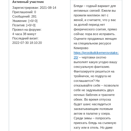
Активный участник
Бляди – годный вариант для
Зарегистрирован
: 2021-08-14
интимных связей. Ежели вы
Приглашений:
0
прожили миллион лет с
Сообщений:
281
женой, и считаете, что у вас
Уважение:
[+0/-0]
за долгий период нет
Позитив:
[+0/-0]
феерического соития, прямо
Провел на форуме:
4 часа 38 минут
сейчас пора все исправить.
Последний визит:
Оцените продажных женщин
2022-07-30 18:10:20
на специальном ресурсе
Кемерово
https://prostitutkikemerovotake.info/cat
20/
– чертовки охотно
выполнят какую угодно вашу
сексуальную фантазию.
Фантазируете решиться на
тройничок, но подруга не
соглашается? Не
отказывайте себе – позвольте
себе не задумываясь двух
ночных бабочек и трахните
обеих. Во время отпуска
будет шанс насладиться
захватывающим половым
актом в палатке у озера.
Среди зимы – попросить
приехать блядь на съемную
хату или в отель. Но даже