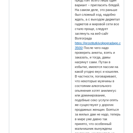
предстоит всего лишь один
вариант – пригласить блядей.
На самом деле, это раньше
был сложный ход, надобно
ждать, а с выходом диджитал
гаджетов и мировой сети все
стало проще, следует
заглянуть на веб-сайт
Волгограда
https://prostitutkivolgogradago.com/myp
3500/
После чего надо
проверить анкеты, взять и
заказать, и тогда, дамы
нагрянут сами. Путан в
избытке, имеются пассии на
какой угодно вкус и кошелек.
В частности, поговаривают,
что некоторые мужчины в
состоянии алкогольного
опьянения хотят анилингус
или доминирование,
подобные секс-услуги опять
же существуют у дорогих
продажных женщин. Бояться
за милых дам не надо, теперь
в мире уже давно так
принято, что особенный
мальчишник вынуждены