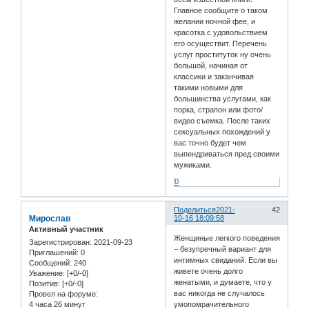
Главное сообщите о таком
желании ночной фее, и
красотка с удовольствием
его осуществит. Перечень
услуг проституток ну очень
большой, начиная от
классики и заканчивая
такими новыми для
большинства услугами, как
порка, страпон или фото/
видео съемка. После таких
сексуальных похождений у
вас точно будет чем
выпендриваться пред своими
мужиками.
0
Поделиться
2021-
42
Мирослав
10-16 18:09:58
Активный участник
Женщиные легкого поведения
Зарегистрирован
: 2021-09-23
– безупречный вариант для
Приглашений:
0
интимных свиданий. Если вы
Сообщений:
240
живете очень долго
Уважение:
[+0/-0]
женатыми, и думаете, что у
Позитив:
[+0/-0]
вас никогда не случалось
Провел на форуме:
4 часа 26 минут
умопомрачительного