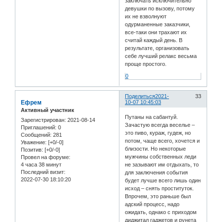
заключать исключительно
девушки по вызову, потому
их не взволнуют
одурманенные заказчики,
все-таки они трахают их
считай каждый день. В
результате, организовать
себе лучший релакс весьма
проще простого.
0
Поделиться
2021-
33
Ефрем
10-07 10:45:03
Активный участник
Путаны на сабантуй.
Зарегистрирован
: 2021-08-14
Зачастую всегда веселье –
Приглашений:
0
это пиво, кураж, гудеж, но
Сообщений:
281
потом, чаще всего, хочется и
Уважение:
[+0/-0]
близости. Но некоторые
Позитив:
[+0/-0]
мужчины собственных леди
Провел на форуме:
4 часа 38 минут
не зазывают им отдыхать, то
Последний визит:
для заключения события
2022-07-30 18:10:20
будет лучше всего лишь один
исход – снять проституток.
Впрочем, это раньше был
адский процесс, надо
ожидать, однако с приходом
диджитал гаджетов и рунета