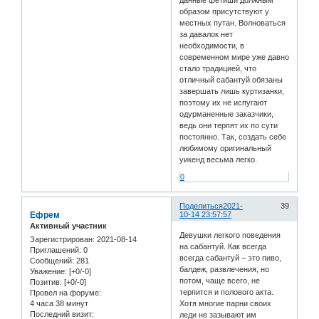
образом присутствуют у
местных путан. Волноваться
за давалок нет
необходимости, в
современном мире уже давно
стало традицией, что
отличный сабантуй обязаны
завершать лишь куртизанки,
поэтому их не испугают
одурманенные заказчики,
ведь они терпят их по сути
постоянно. Так, создать себе
любимому оригинальный
уикенд весьма легко.
0
Поделиться
2021-
39
Ефрем
10-14 23:57:57
Активный участник
Девушки легкого поведения
Зарегистрирован
: 2021-08-14
на сабантуй. Как всегда
Приглашений:
0
всегда сабантуй – это пиво,
Сообщений:
281
балдеж, развлечения, но
Уважение:
[+0/-0]
потом, чаще всего, не
Позитив:
[+0/-0]
терпится и полового акта.
Провел на форуме:
4 часа 38 минут
Хотя многие парни своих
Последний визит:
леди не зазывают им