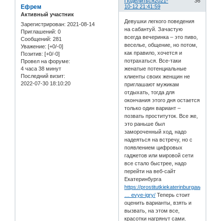
Поделиться
2021-
36
Ефрем
10-12 21:41:59
Активный участник
Девушки легкого поведения
Зарегистрирован
: 2021-08-14
на сабантуй. Зачастую
Приглашений:
0
всегда вечеринка – это пиво,
Сообщений:
281
веселье, общение, но потом,
Уважение:
[+0/-0]
как правило, хочется и
Позитив:
[+0/-0]
потрахаться. Все-таки
Провел на форуме:
4 часа 38 минут
женатые потенциальные
Последний визит:
клиенты своих женщин не
2022-07-30 18:10:20
приглашают мужикам
отдыхать, тогда для
окончания этого дня остается
только один вариант –
позвать проституток. Все же,
это раньше был
замороченный ход, надо
надеяться на встречу, но с
появлением цифровых
гаджетов или мировой сети
все стало быстрее, надо
перейти на веб-сайт
Екатеринбурга
https://prostitutkiekaterinburgawithin.
… evye-igry/
Теперь стоит
оценить варианты, взять и
вызвать, на этом все,
красотки нагрянут сами.