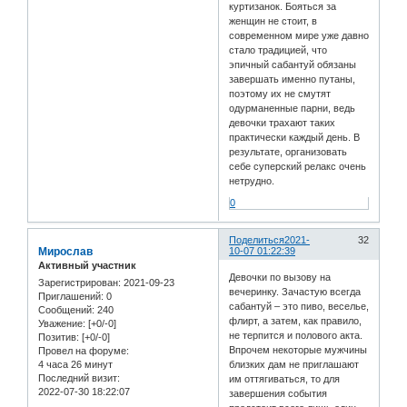
куртизанок. Бояться за
женщин не стоит, в
современном мире уже давно
стало традицией, что
эпичный сабантуй обязаны
завершать именно путаны,
поэтому их не смутят
одурманенные парни, ведь
девочки трахают таких
практически каждый день. В
результате, организовать
себе суперский релакс очень
нетрудно.
0
Поделиться
2021-
32
Мирослав
10-07 01:22:39
Активный участник
Девочки по вызову на
Зарегистрирован
: 2021-09-23
вечеринку. Зачастую всегда
Приглашений:
0
сабантуй – это пиво, веселье,
Сообщений:
240
флирт, а затем, как правило,
Уважение:
[+0/-0]
не терпится и полового акта.
Позитив:
[+0/-0]
Впрочем некоторые мужчины
Провел на форуме:
4 часа 26 минут
близких дам не приглашают
Последний визит:
им оттягиваться, то для
2022-07-30 18:22:07
завершения события