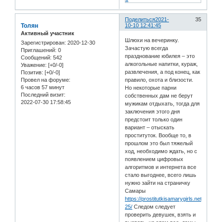
Поделиться
2021-
35
Толян
10-10 12:41:45
Активный участник
Шлюхи на вечеринку.
Зарегистрирован
: 2020-12-30
Зачастую всегда
Приглашений:
0
празднование юбилея – это
Сообщений:
542
алкогольные напитки, кураж,
Уважение:
[+0/-0]
развлечения, а под конец, как
Позитив:
[+0/-0]
правило, охота и близости.
Провел на форуме:
6 часов 57 минут
Но некоторые парни
Последний визит:
собственных дам не берут
2022-07-30 17:58:45
мужикам отдыхать, тогда для
заключения этого дня
предстоит только один
вариант – отыскать
проституток. Вообще то, в
прошлом это был тяжелый
ход, необходимо ждать, но с
появлением цифровых
алгоритмов и интернета все
стало выгоднее, всего лишь
нужно зайти на страничку
Самары
https://prostitutkisamarygirls.net/catalo
25/
Следом следует
проверить девушек, взять и