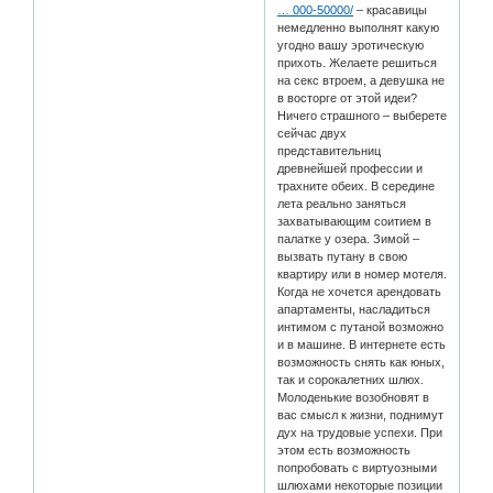
… 000-50000/
– красавицы
немедленно выполнят какую
угодно вашу эротическую
прихоть. Желаете решиться
на секс втроем, а девушка не
в восторге от этой идеи?
Ничего страшного – выберете
сейчас двух
представительниц
древнейшей профессии и
трахните обеих. В середине
лета реально заняться
захватывающим соитием в
палатке у озера. Зимой –
вызвать путану в свою
квартиру или в номер мотеля.
Когда не хочется арендовать
апартаменты, насладиться
интимом с путаной возможно
и в машине. В интернете есть
возможность снять как юных,
так и сорокалетних шлюх.
Молоденькие возобновят в
вас смысл к жизни, поднимут
дух на трудовые успехи. При
этом есть возможность
попробовать с виртуозными
шлюхами некоторые позиции