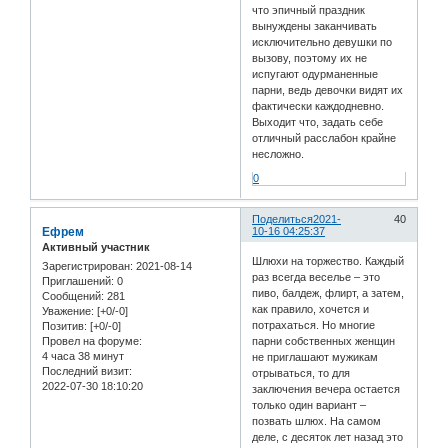
что эпичный праздник
вынуждены заканчивать
исключительно девушки по
вызову, поэтому их не
испугают одурманенные
парни, ведь девочки видят их
фактически каждодневно.
Выходит что, задать себе
отличный расслабон крайне
несложно.
0
Поделиться
2021-
40
Ефрем
10-16 04:25:37
Активный участник
Шлюхи на торжество. Каждый
Зарегистрирован
: 2021-08-14
раз всегда веселье – это
Приглашений:
0
пиво, балдеж, флирт, а затем,
Сообщений:
281
как правило, хочется и
Уважение:
[+0/-0]
потрахаться. Но многие
Позитив:
[+0/-0]
парни собственных женщин
Провел на форуме:
4 часа 38 минут
не приглашают мужикам
Последний визит:
отрываться, то для
2022-07-30 18:10:20
заключения вечера остается
только один вариант –
позвать шлюх. На самом
деле, с десяток лет назад это