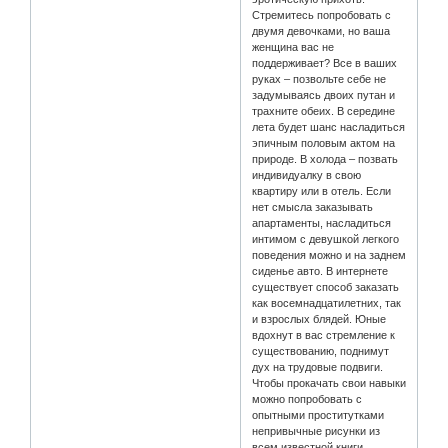
Стремитесь попробовать с
двумя девочками, но ваша
женщина вас не
поддерживает? Все в ваших
руках – позвольте себе не
задумываясь двоих путан и
трахните обеих. В середине
лета будет шанс насладиться
эпичным половым актом на
природе. В холода – позвать
индивидуалку в свою
квартиру или в отель. Если
нет смысла заказывать
апартаменты, насладиться
интимом с девушкой легкого
поведения можно и на заднем
сиденье авто. В интернете
существует способ заказать
как восемнадцатилетних, так
и взрослых блядей. Юные
вдохнут в вас стремление к
существованию, поднимут
дух на трудовые подвиги.
Чтобы прокачать свои навыки
можно попробовать с
опытными проститутками
непривычные рисунки из
всем известной книги.