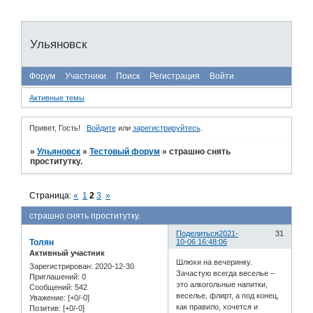
Ульяновск
Форум
Участники
Поиск
Регистрация
Войти
Активные темы
Привет, Гость!
Войдите
или
зарегистрируйтесь
.
»
Ульяновск
»
Тестовый форум
»
страшно снять
проститутку.
Страница:
«
1
2
3
»
страшно снять проститутку.
Поделиться
2021-
31
Толян
10-06 16:48:06
Активный участник
Шлюхи на вечеринку.
Зарегистрирован
: 2020-12-30
Зачастую всегда веселье –
Приглашений:
0
это алкогольные напитки,
Сообщений:
542
веселье, флирт, а под конец,
Уважение:
[+0/-0]
как правило, хочется и
Позитив:
[+0/-0]