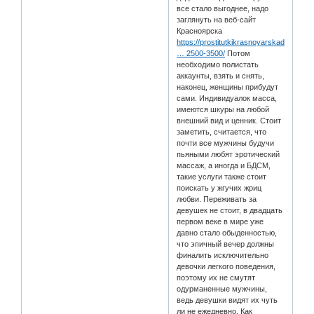
все стало выгоднее, надо
заглянуть на веб-сайт
Красноярска
https://prostitutkikrasnoyarskadeep.inf
… 2500-3500/
Потом
необходимо полистать
аккаунты, взять и снять,
наконец, женщины прибудут
сами. Индивидуалок масса,
имеются шкуры на любой
внешний вид и ценник. Стоит
заметить, считается, что
почти все мужчины будучи
пьяными любят эротический
массаж, а иногда и БДСМ,
такие услуги также стоит
поискать у жгучих жриц
любви. Переживать за
девушек не стоит, в двадцать
первом веке в мире уже
давно стало обыденностью,
что эпичный вечер должны
финалить исключительно
девочки легкого поведения,
поэтому их не смутят
одурманенные мужчины,
ведь девушки видят их чуть
ли не ежедневно. Как