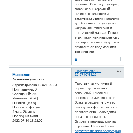
воплотит. Список услуг жриц
любви очень огромный,
начиная от классики и
заканчивая этакими редкими
для большинства услугами,
как рабыня, фингеринг и
эротический массаж. После
этих пикантных инцидентов у
вас гарантировано будет чем
похвалиться пред давними
товарищами.
0
Поделиться
2021-
45
Мирослав
10-27 07:54:29
Активный участник
Проститутки – отличный
Зарегистрирован
: 2021-09-23
вариант для половых
Приглашений:
0
отношений. Ежели вы
Сообщений:
240
проживаете миллион лет в
Уважение:
[+0/-0]
браке, и решили, что у вас
Позитив:
[+0/-0]
никогда нет фантастического
Провел на форуме:
4 часа 26 минут
полового акта, необходима
Последний визит:
пора это переиграть.
2022-07-30 18:22:07
Вызовите индивидуалок на
страничке Нижнего Тагила
https://prostitutkinizhnegotagilagirls.