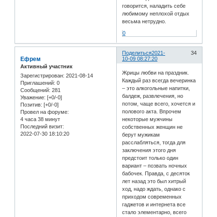
говорится, наладить себе
любимому неплохой отдых
весьма нетрудно.
0
Поделиться
2021-
34
Ефрем
10-09 08:27:20
Активный участник
Жрицы любви на праздник.
Зарегистрирован
: 2021-08-14
Каждый раз всегда вечеринка
Приглашений:
0
– это алкогольные напитки,
Сообщений:
281
балдеж, развлечения, но
Уважение:
[+0/-0]
потом, чаще всего, хочется и
Позитив:
[+0/-0]
полового акта. Впрочем
Провел на форуме:
4 часа 38 минут
некоторые мужчины
Последний визит:
собственных женщин не
2022-07-30 18:10:20
берут мужикам
расслабляться, тогда для
заключения этого дня
предстоит только один
вариант – позвать ночных
бабочек. Правда, с десяток
лет назад это был хитрый
ход, надо ждать, однако с
приходом современных
гаджетов и интернета все
стало элементарно, всего