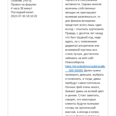
Позитив:
[+0/-0]
активности. Однако многие
Провел на форуме:
4 часа 38 минут
мужчины собственных
Последний визит:
женщин не приглашают
2022-07-30 18:10:20
мужикам развлекаться, то
для финала вечеринки
предстоит всего лишь один
исход – отыскать куртизанок.
Правда, с десяток лет назад
это был трудный ход, надо
ждать, но с появлением
диджитал алгоритмов или
всемирной паутины все
стало лучше, достаточно
забежать на веб-сайт
Новосибирска
https://prostitutkinovosibirskalike.com
… 000-50000/
Далее нужно
проверить девушек, выбрать
и позвонить, и тогда, дамы
прибудут самостоятельно.
Ночных фей очень много,
бывают дамы на всякий цвет
и ценник. Стоит заметить,
говорят, что некоторые
клиенты будучи пьяными
готовы на эротический
массаж, а иногда и копро,
данные фетиши должным