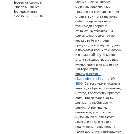
интима. Все же многие
Провел на форуме:
6 часов 57 минут
мужчины собственных
Последний визит:
девушек не приглашают тем
2022-07-30 17:58:45
отрываться, тогда на конец
события приходит на ум
только один вариант –
отыскать куртизанок. На
самом деле, с десяток лет
назад это был хитрый
процесс, нужно ждать, однако
с приходом новых технологий
и всемирной паутины все
стало выгоднее, всего лишь
нужно перейти на страничку
Екатеринбурга
https://prostitutki-
ekaterinburga.club/ … /100-
1800/
Затем следует оценить
анкеты, выбрать и позвонить,
и тогда, проститутки приедут
сами. Шлюх масса, есть
девицы на любой цвет и
ценник. В том числе,
считается, что почти все
мужчины по пьяни любят
анал, а иногда и легкое
подчинение, такие услуги
также доступны у прекрасных