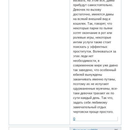
вызвать, на этом все, дамы
прибудут самостоятельно.
Девочек по вызову
достаточно, имеются дамы
на всякий внешний вид и
кошелек. Так, говорят, что
некоторые парни по пьяни
хотят окончание в рот или
ролевые игры, некоторые
интим услуги также стоит
поискать у эффектных
проституток. Волноваться за
этих леди нет
необходимости, в
современном мире уже давно
так заведено, что особенный
юбилей вынуждены
заканчивать именно путаны,
поэтому их не испугают
одурманенные мужчины, все-
таки девочки трахают их по
сути каждый день. Так что,
задать себе любимому
замечательный отдых
чертовски проще простого.
0