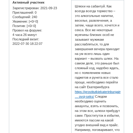
Активный участник
Шлюхи на сабантуй. Как
Зарегистрирован
: 2021-09-23
всегда всегда торжество –
Приглашений:
0
это алкогольные напитки,
Сообщений:
240
веселье, развлечения, а
Уважение:
[+0/-0]
затем, чаще всего, хочется и
Позитив:
[+0/-0]
секса. Все же некоторые
Провел на форуме:
4 часа 26 минут
мужчины близких особ не
Последний визит:
зазывают мужикам
2022-07-30 18:22:07
расслабляться, то для
завершения вечера приходит
на ум всего лишь один
вариант – вызвать шлюх. На
самом деле, это раньше был
сложный ход, надобно ждать,
но с появлением новых
гаджетов и рунета все стало
проще, необходимо перейти
на сайт Екатеринбурга
https://prostitutkiekaterinburgainfo.co
… ovoj-seks/
Следом
необходимо оценить
аккаунты, взять и позвонить,
на этом все, шлюхи прибудут
сами. Проституток в избытке,
имеются пассии на какой
угодно внешний вид и прайс.
Например, поговаривают, что