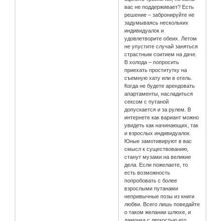
вас не поддерживает? Есть
решение – забронируйте не
задумываясь нескольких
индивидуалок и
удовлетворите обеих. Летом
не упустите случай заняться
страстным соитием на даче.
В холода – попросить
приехать проститутку на
съемную хату или в отель.
Когда не будете арендовать
апартаменты, насладиться
сексом с путаной
допускается и за рулем. В
интернете как вариант можно
увидеть как начинающих, так
и взрослых индивидуалок.
Юные замотивируют в вас
смысл к существованию,
станут музами на великие
дела. Если пожелаете, то
есть возможность
попробовать с более
взрослыми путанами
непривычные позы из книги
любви. Всего лишь поведайте
о таком желании шлюхе, и
дамочка с легкостью его