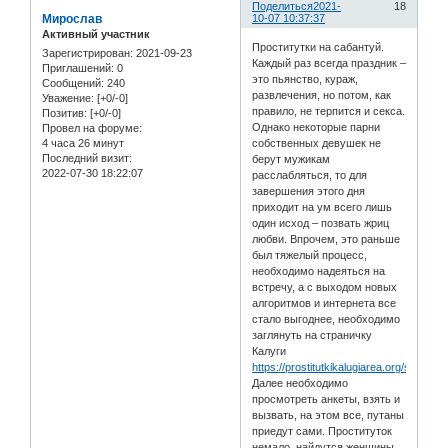
Поделиться
2021-
18
Мирослав
10-07 10:37:37
Активный участник
Проститутки на сабантуй.
Зарегистрирован
: 2021-09-23
Каждый раз всегда праздник –
Приглашений:
0
это пьянство, кураж,
Сообщений:
240
развлечения, но потом, как
Уважение:
[+0/-0]
правило, не терпится и секса.
Позитив:
[+0/-0]
Однако некоторые парни
Провел на форуме:
4 часа 26 минут
собственных девушек не
Последний визит:
берут мужикам
2022-07-30 18:22:07
расслабляться, то для
завершения этого дня
приходит на ум всего лишь
один исход – позвать жриц
любви. Впрочем, это раньше
был тяжелый процесс,
необходимо надеяться на
встречу, а с выходом новых
алгоритмов и интернета все
стало выгоднее, необходимо
заглянуть на страничку
Калуги
https://prostitutkikalugiarea.org/service/
Далее необходимо
просмотреть анкеты, взять и
вызвать, на этом все, путаны
приедут сами. Проституток
немало, найдутся женщины