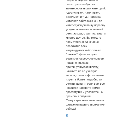
посмотреть любую из
заинтересовавших категорий:
«доступные», «элитные»,
«зрелые», и т. Д. Поиск на
интернет-сайте можно и по
интересующей вашу персону
услуге, а именно, оральный
секс, эскорт, стриптиз, анал и
многое другое. Вы можете
посмотреть в одночасье
абсолютно всех
индивидуалок либо только
"свежих", фото которых
возникли на ресурсе совсем
недавно. Выбрав
приглянувшуюся шлюху,
нажмите на ее учетную
запись, гляньте фотоснимки
изучите более подробно их
услуги, цены и, если вам все
нравится наберите номер
проститутки и условьтесь о
времени свидания.
Сладострастные женщины в
ожидании вашего звонка уже
сейчас!
0