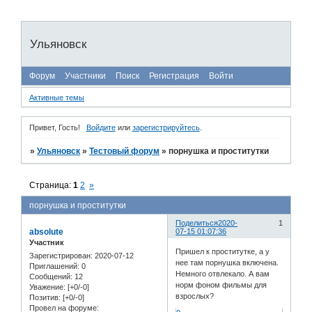
Ульяновск
Форум
Участники
Поиск
Регистрация
Войти
Активные темы
Привет, Гость!
Войдите
или
зарегистрируйтесь
.
»
Ульяновск
»
Тестовый форум
»
порнушка и проститутки
Страница:
1
2
»
порнушка и проститутки
Поделиться
2020-
1
absolute
07-15 01:07:36
Участник
Пришел к проститутке, а у
Зарегистрирован
: 2020-07-12
нее там порнушка включена.
Приглашений:
0
Немного отвлекало. А вам
Сообщений:
12
норм фоном фильмы для
Уважение:
[+0/-0]
взрослых?
Позитив:
[+0/-0]
Провел на форуме: