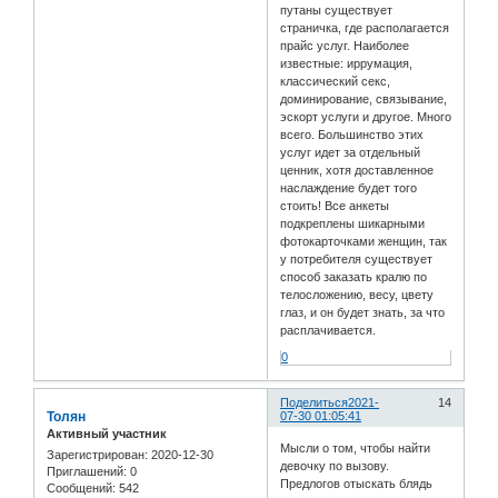
путаны существует
страничка, где располагается
прайс услуг. Наиболее
известные: иррумация,
классический секс,
доминирование, связывание,
эскорт услуги и другое. Много
всего. Большинство этих
услуг идет за отдельный
ценник, хотя доставленное
наслаждение будет того
стоить! Все анкеты
подкреплены шикарными
фотокарточками женщин, так
у потребителя существует
способ заказать кралю по
телосложению, весу, цвету
глаз, и он будет знать, за что
расплачивается.
0
Поделиться
2021-
14
Толян
07-30 01:05:41
Активный участник
Мысли о том, чтобы найти
Зарегистрирован
: 2020-12-30
девочку по вызову.
Приглашений:
0
Предлогов отыскать блядь
Сообщений:
542