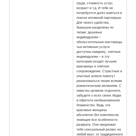
груди, стоимость услуг,
возраст и т.д. И тебе не
потребуется долго маяться в
поиске интимной партнерши.
Для твоего удобства,
бырышни разделены по
типам: дешевые
индивидуалки –
обольстительные мастерицы,
чьи интимные услуги
доступны каждому; элитные
индивидуалки – в эту
категорию входят лучшие
красавицы и элитное
сопровождение. Страстные и
опытные шлюхи помогут
реализоваться твоим всяким
романтическим желаниям. С
ними вы целиком отдохнете,
забудете о всех своих бедах
и обретете необыкновенное
блаженство. Ведь эти
красивые женщины
абсолютно без комплексов,
знающие все особенности
разврата. Они предложат
тебе сексуальный релакс на
любой вкус: от традиционного