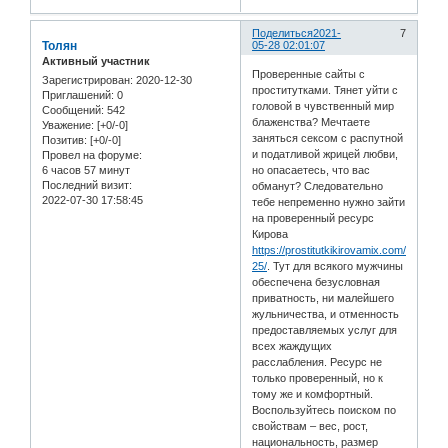
Поделиться
2021-
7
Толян
05-28 02:01:07
Активный участник
Проверенные сайты с
Зарегистрирован
: 2020-12-30
проститутками. Тянет уйти с
Приглашений:
0
головой в чувственный мир
Сообщений:
542
блаженства? Мечтаете
Уважение:
[+0/-0]
заняться сексом с распутной
Позитив:
[+0/-0]
и податливой жрицей любви,
Провел на форуме:
6 часов 57 минут
но опасаетесь, что вас
Последний визит:
обманут? Следовательно
2022-07-30 17:58:45
тебе непременно нужно зайти
на проверенный ресурс
Кирова
https://prostitutkikirovamix.com/myage/
25/
. Тут для всякого мужчины
обеспечена безусловная
приватность, ни малейшего
жульничества, и отменность
предоставляемых услуг для
всех жаждущих
расслабления. Ресурс не
только проверенный, но к
тому же и комфортный.
Воспользуйтесь поиском по
свойствам – вес, рост,
национальность, размер