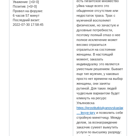
есть гигантское множество
Уважение:
[+0/-0]
уйма чаще всего это
Позитив:
[+0/-0]
обыденное отсутствие или
Провел на форуме:
6 часов 57 минут
недостаток траха. Трах с
Последний визит:
мужчиной восполняет
2022-07-30 17:58:45
физические, но зачастую и
духовные потребности,
поэтому полный отказ о нее
полное исключение может
весомо отразиться
отразиться на состоянии
женщины. В настоящий
момент, заказать
индивидуалку это является
уместным решением. Бывает
еще тип мужчин, у каковых
просто нет времени на выбор
женщины, они заняты
рутиной. Для таких людей
чудесным вариантом будет
кликнуть на ресурс
Ульяновска
https://prostitutkiulyanovskaslap.net/a
… levye-igry
и позволить себе
стройную минетчицу. Между
делом, за вознаграждение
заказчик сумеет вымутить
услуги по высшему разряду: