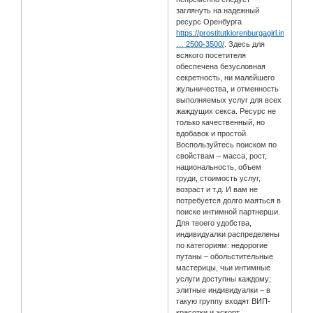
заглянуть на надежный
ресурс Оренбурга
https://prostitutkiorenburgagirl.info/m
… 2500-3500/
. Здесь для
всякого посетителя
обеспечена безусловная
секретность, ни малейшего
жульничества, и отменность
выполняемых услуг для всех
жаждущих секса. Ресурс не
только качественный, но
вдобавок и простой.
Воспользуйтесь поиском по
свойствам – масса, рост,
национальность, объем
груди, стоимость услуг,
возраст и т.д. И вам не
потребуется долго маяться в
поиске интимной партнерши.
Для твоего удобства,
индивидуалки распределены
по категориям: недорогие
путаны – обольстительные
мастерицы, чьи интимные
услуги доступны каждому;
элитные индивидуалки – в
такую группу входят ВИП-
красотки и эскорт.