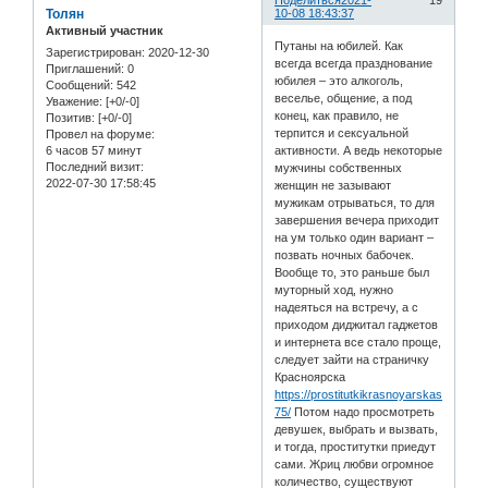
Поделиться
2021-
19
Толян
10-08 18:43:37
Активный участник
Путаны на юбилей. Как
Зарегистрирован
: 2020-12-30
всегда всегда празднование
Приглашений:
0
юбилея – это алкоголь,
Сообщений:
542
веселье, общение, а под
Уважение:
[+0/-0]
конец, как правило, не
Позитив:
[+0/-0]
терпится и сексуальной
Провел на форуме:
6 часов 57 минут
активности. А ведь некоторые
Последний визит:
мужчины собственных
2022-07-30 17:58:45
женщин не зазывают
мужикам отрываться, то для
завершения вечера приходит
на ум только один вариант –
позвать ночных бабочек.
Вообще то, это раньше был
муторный ход, нужно
надеяться на встречу, а с
приходом диджитал гаджетов
и интернета все стало проще,
следует зайти на страничку
Красноярска
https://prostitutkikrasnoyarskasweet.c
75/
Потом надо просмотреть
девушек, выбрать и вызвать,
и тогда, проститутки приедут
сами. Жриц любви огромное
количество, существуют