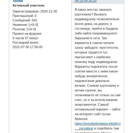
Толян
04-29 04:30:25
Активный участник
В каких местах заказать
Зарегистрирован
: 2020-12-30
куртизанку? Вызвать
Приглашений:
0
индивидуалку позволительно
Сообщений:
542
возле дома, на дороге, в
Уважение:
[+0/-0]
гостинице, прийти в бордель
Позитив:
[+0/-0]
либо найти понравившуюся
Провел на форуме:
6 часов 57 минут
барышню в сети. Три
Последний визит:
варианта в самом начале
2022-07-30 17:58:45
сразу забудьте: проституток,
которые трудятся тут,
причисляют к наиболее
низкому виду индивидуалок.
Варианты подхватить после
соития вместе с ними какое-
нибудь венерическое
недомогание довольно
велики. Снимая куртизанку в
интим-салоне, вы
оплачиваете не только за сам
секс, но и за использование
апартаментов. Самый
оптимальный вариант – зайти
на интернет-сайт путан
Брянска
https://prostitutkisitetop.info/bryansk
… zervativa/
и подобрать там
понравившуюся. Можно