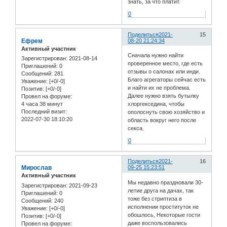
знать, за что платит.
0
Поделиться
2021-
15
Ефрем
08-20 21:24:34
Активный участник
Сначала нужно найти
Зарегистрирован
: 2021-08-14
проверенное место, где есть
Приглашений:
0
отзывы о салонах или инди.
Сообщений:
281
Благо агрегаторы сейчас есть
Уважение:
[+0/-0]
и найти их не проблема.
Позитив:
[+0/-0]
Далее нужно взять бутылку
Провел на форуме:
4 часа 38 минут
хлоргекседина, чтобы
Последний визит:
ополоснуть свою хозяйство и
2022-07-30 18:10:20
область вокруг него после
секса.
0
Поделиться
2021-
16
Мирослав
09-25 15:23:51
Активный участник
Мы недавно праздновали 30-
Зарегистрирован
: 2021-09-23
летие друга на дачах, так
Приглашений:
0
тоже без стриптиза в
Сообщений:
240
исполнении проституток не
Уважение:
[+0/-0]
обошлось, Некоторые гости
Позитив:
[+0/-0]
даже воспользовались
Провел на форуме: