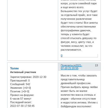
копро, услуги семейной паре
и еще много всего.
Большинство тех услуг будет
за отдельный прайс, все-таки
полученное развлечение
будет того стоить! Все анкеты
обеспечены качественными
фотографиями дамочек,
теперь у клиента будет
способ отыскать девушку по
фигуре, весу, цвету глаз, и
человек осмыслит, за что
расплачивается.
0
Поделиться
2021-
13
Толян
07-20 21:20:55
Активный участник
Мысли о том, чтобы заказать
Зарегистрирован
: 2020-12-30
представительницу
Приглашений:
0
древнейшей профессии.
Сообщений:
542
Причин выбрать жрицу любви
Уважение:
[+0/-0]
может быть не малое
Позитив:
[+0/-0]
количество масса сплошь и
Провел на форуме:
6 часов 57 минут
рядом - обычное отсутствие
Последний визит:
и недостаток интима. Интим с
2022-07-30 17:58:45
бойфрендом восполняет