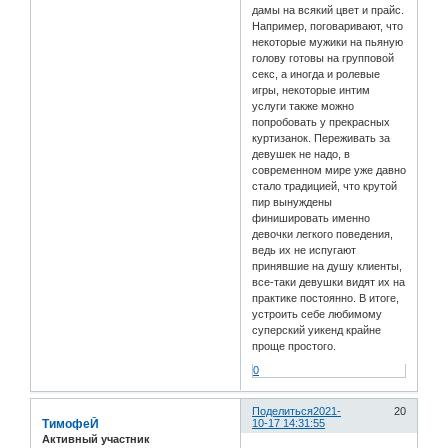
дамы на всякий цвет и прайс.
Например, поговаривают, что
некоторые мужики на пьяную
голову готовы на групповой
секс, а иногда и ролевые
игры, некоторые интим
услуги также можно
попробовать у прекрасных
куртизанок. Переживать за
девушек не надо, в
современном мире уже давно
стало традицией, что крутой
пир вынуждены
финишировать именно
девочки легкого поведения,
ведь их не испугают
принявшие на душу клиенты,
все-таки девушки видят их на
практике постоянно. В итоге,
устроить себе любимому
суперский уикенд крайне
проще простого.
0
Поделиться
2021-
20
ТимофеЙ
10-17 14:31:55
Активный участник