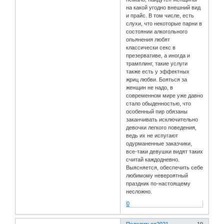
на какой угодно внешний вид
и прайс. В том числе, есть
слухи, что некоторые парни в
состоянии алкогольного
опьянения любят
классически секс в
презервативе, а иногда и
трамплинг, такие услуги
также есть у эффектных
жриц любви. Бояться за
женщин не надо, в
современном мире уже давно
стало обыденностью, что
особенный пир обязаны
заканчивать исключительно
девочки легкого поведения,
ведь их не испугают
одурманенные заказчики,
все-таки девушки видят таких
считай каждодневно.
Выясняется, обеспечить себе
любимому невероятный
праздник по-настоящему
несложно.
0