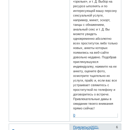
«зрелые», и т. Д. Выбор на
ресурсе ыполнять и по
интересующей вашу персону
сексуальной услуге,
например, минет, эскорт,
танцы с обнажением,
анальный секс и т. Д. Вы
можете увидеть
одновременно абсолютно
всех проституток либо только
новых, анкеты которых
появились на веб-сайте
довольно недавно. Подобрав
приглянувшуюся
индивидуалку, нажмите на ее
анкету, оцените фото,
осмотрите тщательно их
услуги, прайс и, если вас все
устраивает свяжитесь с
проституткой по телефону и
договоритесь о встрече.
Привлекательные дамы в
ожидании твоего внимания
прямо сейчас!
0
Поделиться
2021-
6