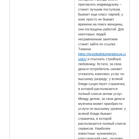
пригласить индивидуалку –
станет лучшим поступком.
Бывает еще класс парней, у
коих просто не бывает
времени на поиск женщины,
они поглощены работой. Для
некоторых людей
несравненным занятием
станет зайти по ссылке
Тюмени
https://prostitutkitumenidosug.com/serv/
seks/
и отыскать стройную
любовницу. Кстати, за свои
деньги потребитель сможет
отхватить комплекс услуг по
высшему разряду: у всякой
бляди существует страничка,
в которой располагается
полный список интим услуг.
Между делом, за свои деньги
мужчина может приобрести
услуги по высшему уровню: у
всякой бляди бывает
страничка, в которой
располагается полный список
сервисов. Наиболее
известные: куннилингус,
классический секс, госпожа,