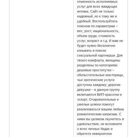
отменность исполняемых
услуг для всех жаждущих
интима. Сайт не только
надежный, но к тому же и
удобный. Воспользуйтесь
поиском по параметрам –
вес, рост, национальность,
объем груди, стоимость
услуг, возраст и т.д. И вам не
будет нужно бесконечно
изнывать в поиске
сексуальной партнерши. Для
твоего комфорта, женщины
разделены по категориям:
дешевые проститутки –
обольстительные мастерицы,
чьи эротические услуги
доступны каждому; дорогие
девушки – в данную группу
включаются ВИП-красотки и
эскорт. Очаровательные и
умелые шлюхи помогут
реализоваться вашим любым
романтическим капризам. С
ними вы целиком окунетесь в
удовольствие, не вспомните
о всех личных бедах и
обретете невероятное