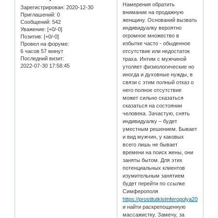
Намерения обратить
Зарегистрирован
: 2020-12-30
внимание на продажную
Приглашений:
0
женщину. Оснований вызвать
Сообщений:
542
индивидуалку вероятно
Уважение:
[+0/-0]
огромное множество в
Позитив:
[+0/-0]
избытке часто - обыденное
Провел на форуме:
6 часов 57 минут
отсутствие или недостаток
Последний визит:
траха. Интим с мужчиной
2022-07-30 17:58:45
утоляет физиологические но
иногда и духовные нужды, в
связи с этим полный отказ о
него полное отсутствие
может сильно сказаться
сказаться на состоянии
человека. Зачастую, снять
индивидуалку – будет
уместным решением. Бывает
и вид мужчин, у каковых
всего лишь не бывает
времени на поиск жены, они
заняты бытом. Для этих
потенциальных клиентов
изумительным занятием
будет перейти по ссылке
Симферополя
https://prostitutkisimferopolya2021.com
и найти раскрепощенную
массажистку. Замечу, за