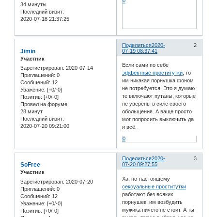
0
34 минуты
Последний визит:
2020-07-18 21:37:25
Поделиться
2020-
2
Jimin
07-19 08:37:41
Участник
Если сами по себе
Зарегистрирован
: 2020-07-14
эффектные проститутки
, то
Приглашений:
0
им никакая порнушка фоном
Сообщений:
12
не потребуется. Это я думаю
Уважение:
[+0/-0]
те включают путаны, которые
Позитив:
[+0/-0]
не уверены в силе своего
Провел на форуме:
28 минут
обольщения. А ваще просто
Последний визит:
мог попросить выключить да
2020-07-20 09:21:00
и всё.
0
Поделиться
2020-
3
SoFree
07-20 09:27:55
Участник
Ха, по-настоящему
Зарегистрирован
: 2020-07-20
сексуальные проститутки
Приглашений:
0
работают без всяких
Сообщений:
12
порнушек, им возбудить
Уважение:
[+0/-0]
мужика ничего не стоит. А ты
Позитив:
[+0/-0]