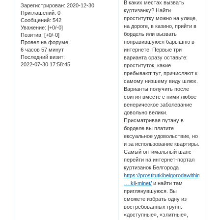
В каких местах вызвать
Зарегистрирован
: 2020-12-30
куртизанку? Найти
Приглашений:
0
проститутку можно на улице,
Сообщений:
542
на дороге, в казино, прийти в
Уважение:
[+0/-0]
бордель или вызвать
Позитив:
[+0/-0]
понравившуюся барышню в
Провел на форуме:
6 часов 57 минут
интернете. Первые три
Последний визит:
варианта сразу оставьте:
2022-07-30 17:58:45
проституток, какие
пребывают тут, причисляют к
самому низшему виду шлюх.
Варианты получить после
соития вместе с ними любое
венерическое заболевание
довольно велики.
Присматривая путану в
борделе вы платите
ексуальное удовольствие, но
и за использование квартиры.
Самый оптимальный шанс -
перейти на интернет-портал
куртизанок Белгорода
https://prostitutkibelgorodawithin.com/
… kij-minet/
и найти там
приглянувшуюся. Вы
сможете избрать одну из
востребованных групп:
«доступные», «элитные»,