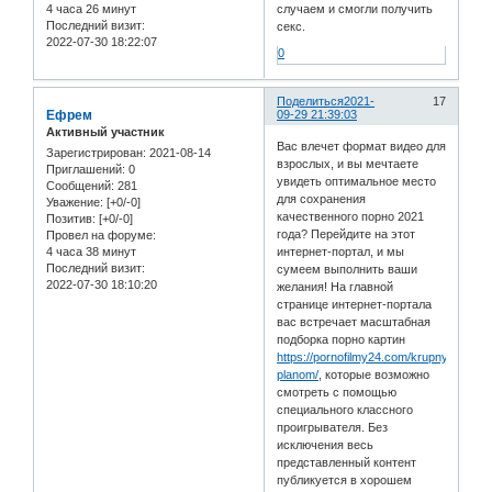
4 часа 26 минут
случаем и смогли получить
Последний визит:
секс.
2022-07-30 18:22:07
0
Поделиться
2021-
17
Ефрем
09-29 21:39:03
Активный участник
Вас влечет формат видео для
Зарегистрирован
: 2021-08-14
взрослых, и вы мечтаете
Приглашений:
0
увидеть оптимальное место
Сообщений:
281
для сохранения
Уважение:
[+0/-0]
качественного порно 2021
Позитив:
[+0/-0]
года? Перейдите на этот
Провел на форуме:
4 часа 38 минут
интернет-портал, и мы
Последний визит:
сумеем выполнить ваши
2022-07-30 18:10:20
желания! На главной
странице интернет-портала
вас встречает масштабная
подборка порно картин
https://pornofilmy24.com/krupnym-
planom/
, которые возможно
смотреть с помощью
специального классного
проигрывателя. Без
исключения весь
представленный контент
публикуется в хорошем