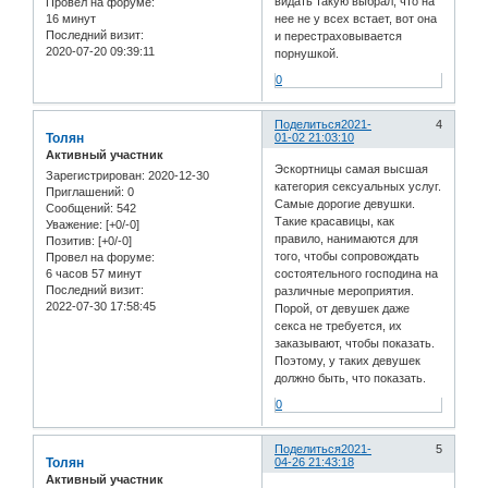
видать такую выбрал, что на
Провел на форуме:
16 минут
нее не у всех встает, вот она
Последний визит:
и перестраховывается
2020-07-20 09:39:11
порнушкой.
0
Поделиться
2021-
4
Толян
01-02 21:03:10
Активный участник
Эскортницы самая высшая
Зарегистрирован
: 2020-12-30
категория сексуальных услуг.
Приглашений:
0
Самые дорогие девушки.
Сообщений:
542
Такие красавицы, как
Уважение:
[+0/-0]
правило, нанимаются для
Позитив:
[+0/-0]
того, чтобы сопровождать
Провел на форуме:
6 часов 57 минут
состоятельного господина на
Последний визит:
различные мероприятия.
2022-07-30 17:58:45
Порой, от девушек даже
секса не требуется, их
заказывают, чтобы показать.
Поэтому, у таких девушек
должно быть, что показать.
0
Поделиться
2021-
5
Толян
04-26 21:43:18
Активный участник