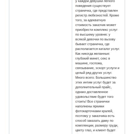
у каждой девушки легкого
поведения существует
страничка, где представлен
регистр любезностей. Кроме
того, за адекватную
стоимость заказчик может
приобрести комплекс услуг
по высшему уровню: у
всякой девочки по вызову
бывает страничка, где
располагается каталог услуг.
Как никогда желанные:
глубокий минет, секс в
машине, госпожа,
связывание, эскорт услуги и
целый ряд других услуг.
Много всего. Большинство
этих интим услуг будет за
дополнительный прайс,
однако доставленное
удовольствие будет того
стоить! Все странички
наполнены яркими
фотокарточками кралей,
поэтому у заказчика есть
способ заказать даму по
комплекции, размеру груди,
цвету глаз, и клиент будет