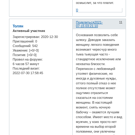
осмыслит, за что платит.
0
Поделиться
2021-
11
Толян
07-15 03:21:10
Активный участник
Основания позволить себе
Зарегистрирован
: 2020-12-30
шлюху. Доводов заказать
Приглашений:
0
женщину легкого поведения
Сообщений:
542
возникает чересчур много
Уважение:
[+0/-0]
тьма тьмущая часто -
Позитив:
[+0/-0]
стандартное исключение или
Провел на форуме:
6 часов 57 минут
нехватка близости.
Последний визит:
Перепихон с любовницей
2022-07-30 17:58:45
утоляет физические, но
иногда и духовные нужды,
оттого полный отказ о нее
полное отсутствие может
ощутимо отразиться
сказаться на состоянии
женщины. В настоящий
момент, снять ночную
бабочку – окажется лучшим
способом. Имеет место и вид
мужчин, у коих просто нет
времени на выбор второй
половинки, они увлечены