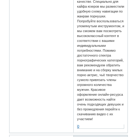
качестве. Специально для
кайфа юзеров мы разместили
удобную схему навигации по
жанрам порнушки.
Попробуйте воспользоваться
упомянутым инструментом, и
мы сможем вам посмотреть
высококлассный контент в
соответствии с вашими
индивидуальными
потребностями. Помимо
достаточного спектра
порнографических категорий,
вам рекомендуем обратить
внимание и на сборку милых
порно актрис, чьё творчество
сумело привязать члены
огромного количества
мужчин. Красивое
оформление онлайн-ресурса
дает возможность найти
очень подходящих девушек и
без промедления перейти к
скачиванию видео с их
участием!
0