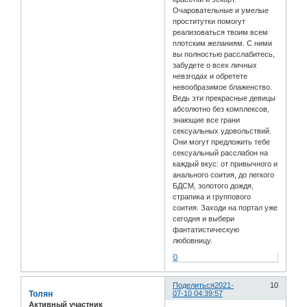
Очаровательные и умелые
проститутки помогут
реализоваться твоим всем
плотским желаниям. С ними
вы полностью расслабитесь,
забудете о всех личных
невзгодах и обретете
невообразимое блаженство.
Ведь эти прекрасные девицы
абсолютно без комплексов,
знающие все грани
сексуальных удовольствий.
Они могут предложить тебе
сексуальный расслабон на
каждый вкус: от привычного и
анального соития, до легкого
БДСМ, золотого дождя,
страпика и группового
соития. Заходи на портал уже
сегодня и выбери
фантатистическую
любовницу.
0
Поделиться
2021-
10
Толян
07-10 04:39:57
Активный участник