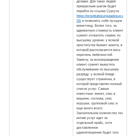
делами. Для таких людей
прекрасным шагом будет
перейти по ссылке Сургута
https://prostitutkisurgutadosug.com/mya
25/
и позволить себе лучшую
минетчицу. Более того, за
адекватную стоимость клиент
сумеет отхватить сервис по
высшему уровню: у всякой
проститутки бывает анкета, в
которой располагается весь
перечень любезностей.
Замечу, за вознаграждение
клиент сумеет вымутить
обслуживание по высшему
разряду: у всякой бляди
существует страничка, в
которой представлен полный
список услуг. Самые
известные: минет, секс в
машине, госпожа, секс
игрушки, групповой секс и
еще много всего.
Занчительное количество тех
интим услуг идет за
отдельный прайс, хотя
доставленное
удовлетворение будет того