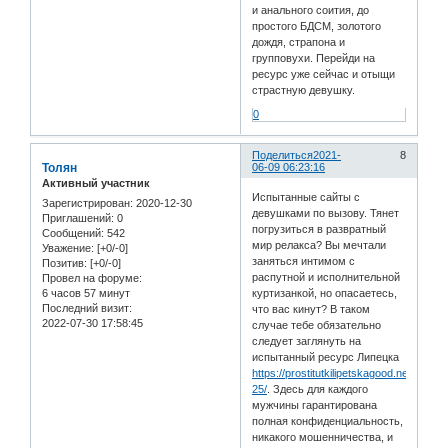
и анального соития, до
простого БДСМ, золотого
дождя, страпона и
групповухи. Перейди на
ресурс уже сейчас и отыщи
страстную девушку.
0
Поделиться
2021-
8
Толян
06-09 06:23:16
Активный участник
Испытанные сайты с
Зарегистрирован
: 2020-12-30
девушками по вызову. Тянет
Приглашений:
0
погрузиться в развратный
Сообщений:
542
мир релакса? Вы мечтали
Уважение:
[+0/-0]
заняться интимом с
Позитив:
[+0/-0]
распутной и исполнительной
Провел на форуме:
6 часов 57 минут
куртизанкой, но опасаетесь,
Последний визит:
что вас кинут? В таком
2022-07-30 17:58:45
случае тебе обязательно
следует заглянуть на
испытанный ресурс Липецка
https://prostitutkilipetskagood.net/age21
25/
. Здесь для каждого
мужчины гарантирована
полная конфиденциальность,
никакого мошенничества, и