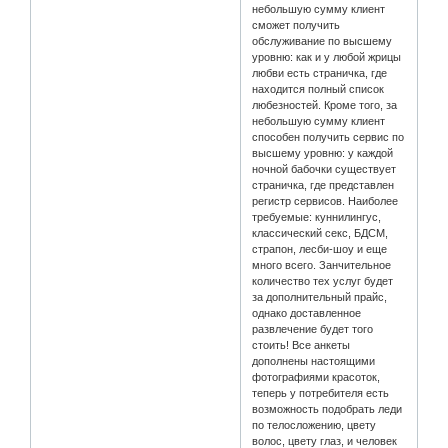
небольшую сумму клиент
сможет получить
обслуживание по высшему
уровню: как и у любой жрицы
любви есть страничка, где
находится полный список
любезностей. Кроме того, за
небольшую сумму клиент
способен получить сервис по
высшему уровню: у каждой
ночной бабочки существует
страничка, где представлен
регистр сервисов. Наиболее
требуемые: куннилингус,
классический секс, БДСМ,
страпон, лесби-шоу и еще
много всего. Занчительное
количество тех услуг будет
за дополнительный прайс,
однако доставленное
развлечение будет того
стоить! Все анкеты
дополнены настоящими
фотографиями красоток,
теперь у потребителя есть
возможность подобрать леди
по телосложению, цвету
волос, цвету глаз, и человек