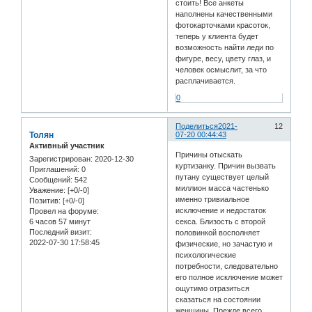
стоить! Все анкеты
наполнены качественными
фотокарточками красоток,
теперь у клиента будет
возможность найти леди по
фигуре, весу, цвету глаз, и
человек осмыслит, за что
расплачивается.
0
Поделиться
2021-
12
Толян
07-20 00:44:43
Активный участник
Причины отыскать
Зарегистрирован
: 2020-12-30
куртизанку. Причин вызвать
Приглашений:
0
путану существует целый
Сообщений:
542
миллион масса частенько
Уважение:
[+0/-0]
именно тривиальное
Позитив:
[+0/-0]
исключение и недостаток
Провел на форуме:
6 часов 57 минут
секса. Близость с второй
Последний визит:
половинкой восполняет
2022-07-30 17:58:45
физические, но зачастую и
психологические
потребности, следовательно
его полное исключение может
ощутимо отразиться
сказаться на состоянии
женщины. Прежде всего,