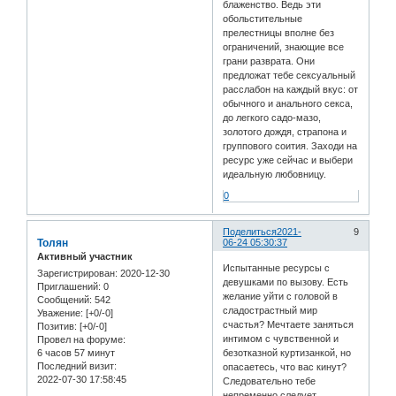
блаженство. Ведь эти
обольстительные
прелестницы вполне без
ограничений, знающие все
грани разврата. Они
предложат тебе сексуальный
расслабон на каждый вкус: от
обычного и анального секса,
до легкого садо-мазо,
золотого дождя, страпона и
группового соития. Заходи на
ресурс уже сейчас и выбери
идеальную любовницу.
0
Поделиться
2021-
9
Толян
06-24 05:30:37
Активный участник
Испытанные ресурсы с
Зарегистрирован
: 2020-12-30
девушками по вызову. Есть
Приглашений:
0
желание уйти с головой в
Сообщений:
542
сладострастный мир
Уважение:
[+0/-0]
счастья? Мечтаете заняться
Позитив:
[+0/-0]
интимом с чувственной и
Провел на форуме:
6 часов 57 минут
безотказной куртизанкой, но
Последний визит:
опасаетесь, что вас кинут?
2022-07-30 17:58:45
Следовательно тебе
непременно следует