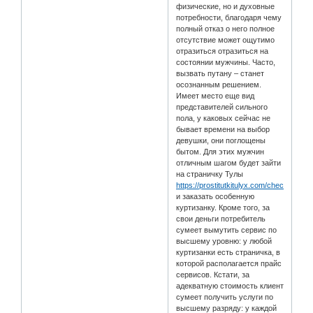
физические, но и духовные
потребности, благодаря чему
полный отказ о него полное
отсутствие может ощутимо
отразиться отразиться на
состоянии мужчины. Часто,
вызвать путану – станет
осознанным решением.
Имеет место еще вид
представителей сильного
пола, у каковых сейчас не
бывает времени на выбор
девушки, они поглощены
бытом. Для этих мужчин
отличным шагом будет зайти
на страничку Тулы
https://prostitutkitulyx.com/checked/
и заказать особенную
куртизанку. Кроме того, за
свои деньги потребитель
сумеет вымутить сервис по
высшему уровню: у любой
куртизанки есть страничка, в
которой располагается прайс
сервисов. Кстати, за
адекватную стоимость клиент
сумеет получить услуги по
высшему разряду: у каждой