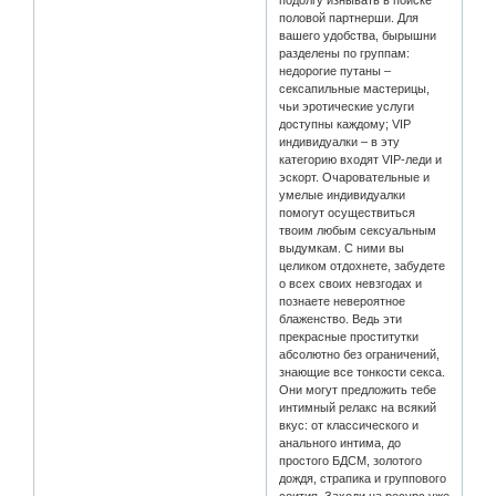
половой партнерши. Для
вашего удобства, бырышни
разделены по группам:
недорогие путаны –
сексапильные мастерицы,
чьи эротические услуги
доступны каждому; VIP
индивидуалки – в эту
категорию входят VIP-леди и
эскорт. Очаровательные и
умелые индивидуалки
помогут осуществиться
твоим любым сексуальным
выдумкам. С ними вы
целиком отдохнете, забудете
о всех своих невзгодах и
познаете невероятное
блаженство. Ведь эти
прекрасные проститутки
абсолютно без ограничений,
знающие все тонкости секса.
Они могут предложить тебе
интимный релакс на всякий
вкус: от классического и
анального интима, до
простого БДСМ, золотого
дождя, страпика и группового
соития. Заходи на ресурс уже