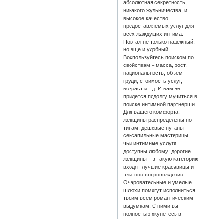
абсолютная секретность,
никакого жульничества, и
высокое качество
предоставляемых услуг для
всех жаждущих интима.
Портал не только надежный,
но еще и удобный.
Воспользуйтесь поиском по
свойствам – масса, рост,
национальность, объем
груди, стоимость услуг,
возраст и т.д. И вам не
придется подолгу мучиться в
поиске интимной партнерши.
Для вашего комфорта,
женщины распределены по
типам: дешевые путаны –
сексапильные мастерицы,
чьи интимные услуги
доступны любому; дорогие
женщины – в такую категорию
входят лучшие красавицы и
элитное сопровождение.
Очаровательные и умелые
шлюхи помогут исполниться
твоим всем романтическим
выдумкам. С ними вы
полностью окунетесь в