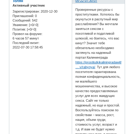
Толян
05-22 07:30:07
Активный участник
Проверенные ресурсы с
Зарегистрирован
: 2020-12-30
проститутками. Хотелось бы
Приглашений:
0
окунуться в распутный мир
Сообщений:
542
расслабления? Вы мечтали
Уважение:
[+0/-0]
заняться сексом с
Позитив:
[+0/-0]
похотливой и податливой
Провел на форуме:
6 часов 57 минут
шлюхой, но боитесь, что вас
Последний визит:
кинут? Значит тебе
2022-07-30 17:58:45
обязательно необходимо
заглянуть на надежный
портал Калининграда
https://prostitutkikaliningradawithin.i
… v/rabynya/
. Тут для любого
посетителя гарантирована
полная конфиденциальность,
ни малейшего
мошенничества, и высокое
качество предоставляемых
услуг для всех жаждущих
секса. Сайт не только
надежный, но еще и простой.
Воспользуйтесь поиском по
свойствам – масса, рост,
нация, объем груди,
стоимость услуг, возраст и
т.д. И вам не будет нужно
подолгу изнывать в поиске