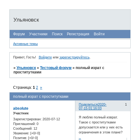
Ульяновск
Форум
Участники
Поиск
Регистрация
Войти
Активные темы
Привет, Гость!
Войдите
или
зарегистрируйтесь
.
»
Ульяновск
»
Тестовый форум
»
полный израт с
проститутками
Страница:
1
2
»
полный израт с проститутками
Поделиться
2020-
1
absolute
07-15 01:16:03
Участник
Я люблю полный изврат.
Зарегистрирован
: 2020-07-12
Такое с проститутками
Приглашений:
0
допускается или у них есть
Сообщений:
12
ограничения в этом плане?
Уважение:
[+0/-0]
Позитив:
[+0/-0]
0