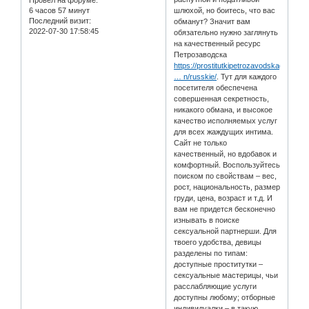
Провел на форуме:
6 часов 57 минут
шлюхой, но боитесь, что вас
Последний визит:
обманут? Значит вам
2022-07-30 17:58:45
обязательно нужно заглянуть
на качественный ресурс
Петрозаводска
https://prostitutkipetrozavodskagirls.o
… n/russkie/
. Тут для каждого
посетителя обеспечена
совершенная секретность,
никакого обмана, и высокое
качество исполняемых услуг
для всех жаждущих интима.
Сайт не только
качественный, но вдобавок и
комфортный. Воспользуйтесь
поиском по свойствам – вес,
рост, национальность, размер
груди, цена, возраст и т.д. И
вам не придется бесконечно
изнывать в поиске
сексуальной партнерши. Для
твоего удобства, девицы
разделены по типам:
доступные проститутки –
сексуальные мастерицы, чьи
расслабляющие услуги
доступны любому; отборные
индивидуалки – в такую