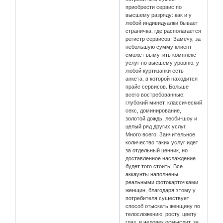
приобрести сервис по
высшему разряду: как и у
любой индивидуалки бывает
страничка, где располагается
регистр сервисов. Замечу, за
небольшую сумму клиент
сможет вымутить комплекс
услуг по высшему уровню: у
любой куртизанки есть
анкета, в которой находится
прайс сервисов. Больше
всего востребованные:
глубокий минет, классический
секс, доминирование,
золотой дождь, лесби-шоу и
целый ряд других услуг.
Много всего. Занчительное
количество таких услуг идет
за отдельный ценник, но
доставленное наслаждение
будет того стоить! Все
аккаунты наполнены
реальными фотокарточками
женщин, благодаря этому у
потребителя существует
способ отыскать женщину по
телосложению, росту, цвету
глаз, и человек осмыслит, за