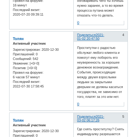
обговаривать чего ты хочешь
Провел на форуме:
16 минут
нужно заранее, а то во время
Последний визит:
процесса путана может
2020-07-20 09:39:11
отказать что-то делать.
0
Поделиться
2021-
4
Толян
01-02 20:47:50
Активный участник
Проститутки с радостью
Зарегистрирован
: 2020-12-30
обслужат любого клиента и
Приглашений:
0
помогут ему побороть его
Сообщений:
542
неуверенность за хорошее
Уважение:
[+0/-0]
денежное вознаграждение.
Позитив:
[+0/-0]
События, происходящие
Провел на форуме:
6 часов 57 минут
между двумя взрослыми
Последний визит:
людьми за закрытыми
2022-07-30 17:58:45
дверьми не должны касаться
государства, не зависимо от
того, платят за это или нет.
0
Поделиться
2021-
5
Толян
03-02 06:17:26
Активный участник
Где снять проститутку? Снять
Зарегистрирован
: 2020-12-30
индивидуалку разрешается
Приглашений:
0