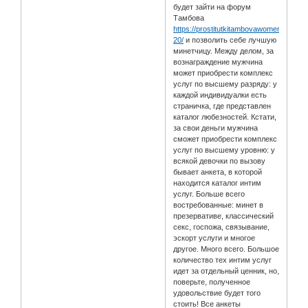
будет зайти на форум
Тамбова
https://prostitutkitambovawomen.info/m
20/
и позволить себе лучшую
минетчицу. Между делом, за
вознаграждение мужчина
может приобрести комплекс
услуг по высшему разряду: у
каждой индивидуалки есть
страничка, где представлен
каталог любезностей. Кстати,
за свои деньги мужчина
сможет приобрести комплекс
услуг по высшему уровню: у
всякой девочки по вызову
бывает анкета, в которой
находится каталог интим
услуг. Больше всего
востребованные: минет в
презервативе, классический
секс, госпожа, связывание,
эскорт услуги и многое
другое. Много всего. Большое
количество тех интим услуг
идет за отдельный ценник, но,
поверьте, полученное
удовольствие будет того
стоить! Все анкеты