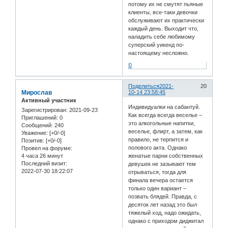
потому их не смутят пьяные
клиенты, все-таки девочки
обслуживают их практически
каждый день. Выходит что,
наладить себе любимому
суперский уикенд по-
настоящему несложно.
0
Поделиться
2021-
20
Мирослав
10-14 23:58:45
Активный участник
Индивидуалки на сабантуй.
Зарегистрирован
: 2021-09-23
Как всегда всегда веселье –
Приглашений:
0
это алкогольные напитки,
Сообщений:
240
веселье, флирт, а затем, как
Уважение:
[+0/-0]
правило, не терпится и
Позитив:
[+0/-0]
полового акта. Однако
Провел на форуме:
4 часа 26 минут
женатые парни собственных
Последний визит:
девушек не зазывают тем
2022-07-30 18:22:07
отрываться, тогда для
финала вечера остается
только один вариант –
позвать блядей. Правда, с
десяток лет назад это был
тяжелый ход, надо ожидать,
однако с приходом диджитал