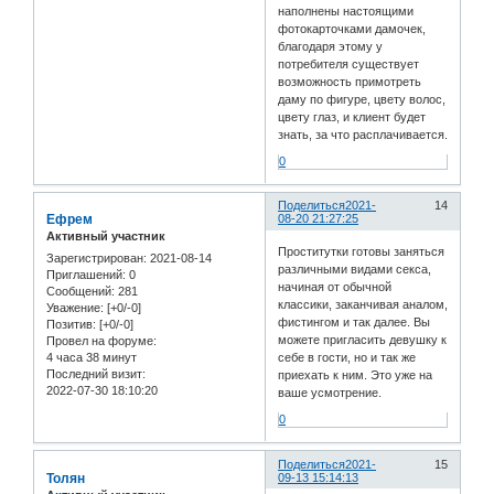
наполнены настоящими
фотокарточками дамочек,
благодаря этому у
потребителя существует
возможность примотреть
даму по фигуре, цвету волос,
цвету глаз, и клиент будет
знать, за что расплачивается.
0
Поделиться
2021-
14
Ефрем
08-20 21:27:25
Активный участник
Проститутки готовы заняться
Зарегистрирован
: 2021-08-14
различными видами секса,
Приглашений:
0
начиная от обычной
Сообщений:
281
классики, заканчивая аналом,
Уважение:
[+0/-0]
фистингом и так далее. Вы
Позитив:
[+0/-0]
можете пригласить девушку к
Провел на форуме:
4 часа 38 минут
себе в гости, но и так же
Последний визит:
приехать к ним. Это уже на
2022-07-30 18:10:20
ваше усмотрение.
0
Поделиться
2021-
15
Толян
09-13 15:14:13