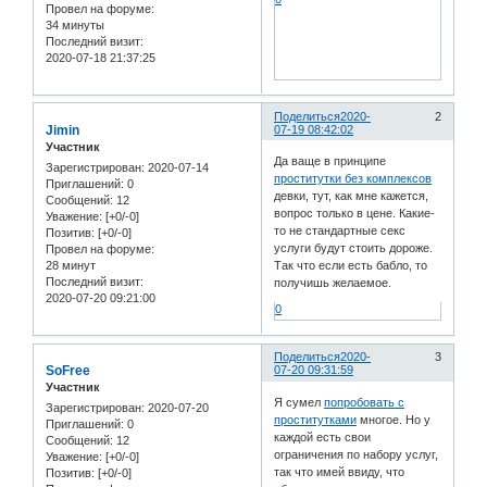
Провел на форуме:
34 минуты
Последний визит:
2020-07-18 21:37:25
Поделиться
2020-
2
Jimin
07-19 08:42:02
Участник
Да ваще в принципе
Зарегистрирован
: 2020-07-14
проститутки без комплексов
Приглашений:
0
девки, тут, как мне кажется,
Сообщений:
12
вопрос только в цене. Какие-
Уважение:
[+0/-0]
то не стандартные секс
Позитив:
[+0/-0]
услуги будут стоить дороже.
Провел на форуме:
28 минут
Так что если есть бабло, то
Последний визит:
получишь желаемое.
2020-07-20 09:21:00
0
Поделиться
2020-
3
SoFree
07-20 09:31:59
Участник
Я сумел
попробовать с
Зарегистрирован
: 2020-07-20
проститутками
многое. Но у
Приглашений:
0
каждой есть свои
Сообщений:
12
ограничения по набору услуг,
Уважение:
[+0/-0]
так что имей ввиду, что
Позитив:
[+0/-0]