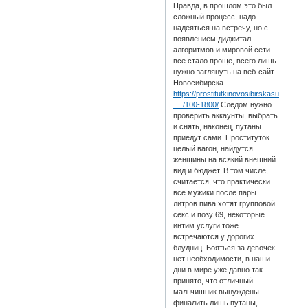
Правда, в прошлом это был
сложный процесс, надо
надеяться на встречу, но с
появлением диджитал
алгоритмов и мировой сети
все стало проще, всего лишь
нужно заглянуть на веб-сайт
Новосибирска
https://prostitutkinovosibirskasuck.net
… /100-1800/
Следом нужно
проверить аккаунты, выбрать
и снять, наконец, путаны
приедут сами. Проституток
целый вагон, найдутся
женщины на всякий внешний
вид и бюджет. В том числе,
считается, что практически
все мужики после пары
литров пива хотят групповой
секс и позу 69, некоторые
интим услуги тоже
встречаются у дорогих
блудниц. Бояться за девочек
нет необходимости, в наши
дни в мире уже давно так
принято, что отличный
мальчишник вынуждены
финалить лишь путаны,