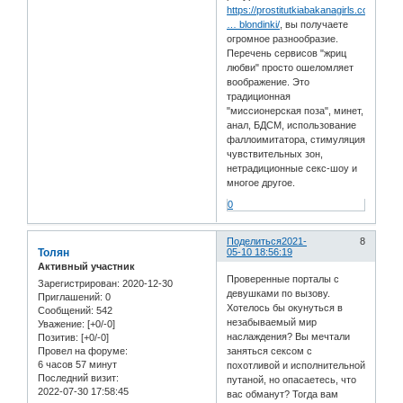
https://prostitutkiabakanagirls.com/hai
… blondinki/
, вы получаете
огромное разнообразие.
Перечень сервисов "жриц
любви" просто ошеломляет
воображение. Это
традиционная
"миссионерская поза", минет,
анал, БДСМ, использование
фаллоимитатора, стимуляция
чувствительных зон,
нетрадиционные секс-шоу и
многое другое.
0
Поделиться
2021-
8
Толян
05-10 18:56:19
Активный участник
Проверенные порталы с
Зарегистрирован
: 2020-12-30
девушками по вызову.
Приглашений:
0
Хотелось бы окунуться в
Сообщений:
542
незабываемый мир
Уважение:
[+0/-0]
наслаждения? Вы мечтали
Позитив:
[+0/-0]
заняться сексом с
Провел на форуме:
6 часов 57 минут
похотливой и исполнительной
Последний визит:
путаной, но опасаетесь, что
2022-07-30 17:58:45
вас обманут? Тогда вам