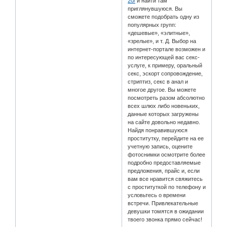
20/
и найти там
приглянувшуюся. Вы
сможете подобрать одну из
популярных групп:
«дешевые», «элитные»,
«зрелые», и т. Д. Выбор на
интернет-портале возможен и
по интересующей вас секс-
услуге, к примеру, оральный
секс, эскорт сопровождение,
стриптиз, секс в анал и
многое другое. Вы можете
посмотреть разом абсолютно
всех шлюх либо новеньких,
данные которых загружены
на сайте довольно недавно.
Найдя понравившуюся
проститутку, перейдите на ее
учетную запись, оцените
фотоснимки осмотрите более
подробно предоставляемые
предложения, прайс и, если
вам все нравится свяжитесь
с проституткой по телефону и
условьтесь о времени
встречи. Привлекательные
девушки томятся в ожидании
твоего звонка прямо сейчас!