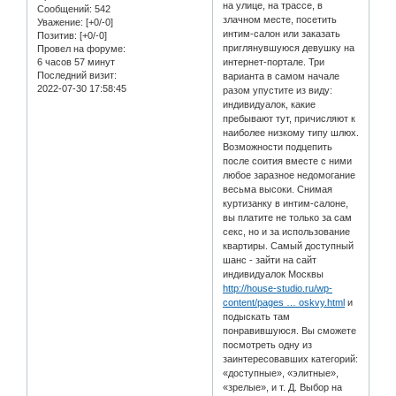
на улице, на трассе, в
Сообщений:
542
злачном месте, посетить
Уважение:
[+0/-0]
интим-салон или заказать
Позитив:
[+0/-0]
приглянувшуюся девушку на
Провел на форуме:
6 часов 57 минут
интернет-портале. Три
Последний визит:
варианта в самом начале
2022-07-30 17:58:45
разом упустите из виду:
индивидуалок, какие
пребывают тут, причисляют к
наиболее низкому типу шлюх.
Возможности подцепить
после соития вместе с ними
любое заразное недомогание
весьма высоки. Снимая
куртизанку в интим-салоне,
вы платите не только за сам
секс, но и за использование
квартиры. Самый доступный
шанс - зайти на сайт
индивидуалок Москвы
http://house-studio.ru/wp-
content/pages … oskvy.html
и
подыскать там
понравившуюся. Вы сможете
посмотреть одну из
заинтересовавших категорий:
«доступные», «элитные»,
«зрелые», и т. Д. Выбор на