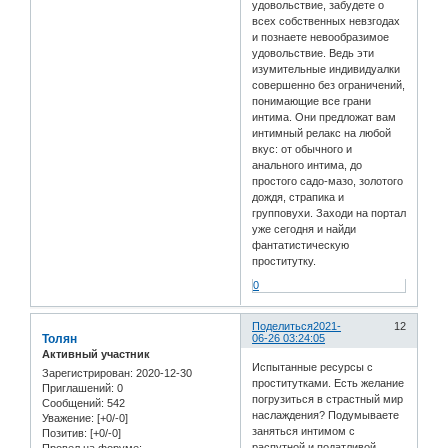
удовольствие, забудете о
всех собственных невзгодах
и познаете невообразимое
удовольствие. Ведь эти
изумительные индивидуалки
совершенно без ограничений,
понимающие все грани
интима. Они предложат вам
интимный релакс на любой
вкус: от обычного и
анального интима, до
простого садо-мазо, золотого
дождя, страпика и
групповухи. Заходи на портал
уже сегодня и найди
фантатистическую
проститутку.
0
Поделиться
2021-
12
Толян
06-26 03:24:05
Активный участник
Испытанные ресурсы с
Зарегистрирован
: 2020-12-30
проститутками. Есть желание
Приглашений:
0
погрузиться в страстный мир
Сообщений:
542
наслаждения? Подумываете
Уважение:
[+0/-0]
заняться интимом с
Позитив:
[+0/-0]
распутной и податливой