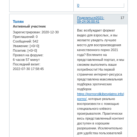
0
Поделиться
2021-
17
Толян
09-24 06:00:41
Активный участник
Вас возбуждает формат
Зарегистрирован
: 2020-12-30
видео для взрослых, и вы
Приглашений:
0
желаете увидеть лучшее
Сообщений:
542
место для воспроизведения
Уважение:
[+0/-0]
качественного порно 2021
Позитив:
[+0/-0]
года? Взгляните на
Провел на форуме:
6 часов 57 минут
представленный портал, и мы
Последний визит:
сможем выполнить ваши
2022-07-30 17:58:45
потребности! На первой
страничке интернет-ресурса
представлена максимальная
подборка эротических
подборок
https://pornorolikibesplatno.info/gruppov
porno/
, которые реально
воспроизвести с помощью
специального клёвого
проигрывателя. Практически
весь представленный контент
доступен в хорошем
разрешении. Исключительно
для удобства пользователей