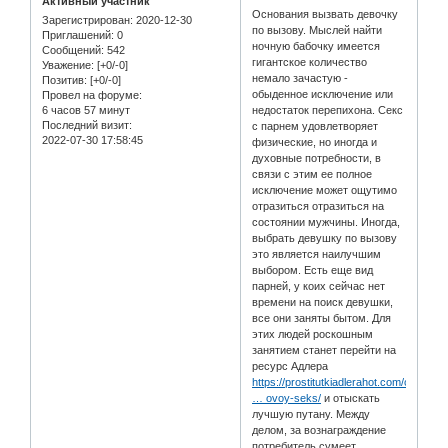
Активный участник
Основания вызвать девочку
Зарегистрирован
: 2020-12-30
по вызову. Мыслей найти
Приглашений:
0
ночную бабочку имеется
Сообщений:
542
гигантское количество
Уважение:
[+0/-0]
немало зачастую -
Позитив:
[+0/-0]
обыденное исключение или
Провел на форуме:
6 часов 57 минут
недостаток перепихона. Секс
Последний визит:
с парнем удовлетворяет
2022-07-30 17:58:45
физические, но иногда и
духовные потребности, в
связи с этим ее полное
исключение может ощутимо
отразиться отразиться на
состоянии мужчины. Иногда,
выбрать девушку по вызову
это является наилучшим
выбором. Есть еще вид
парней, у коих сейчас нет
времени на поиск девушки,
все они заняты бытом. Для
этих людей роскошным
занятием станет перейти на
ресурс Адлера
https://prostitutkiadlerahot.com/catalo
… ovoy-seks/
и отыскать
лучшую путану. Между
делом, за вознаграждение
потребитель сумеет