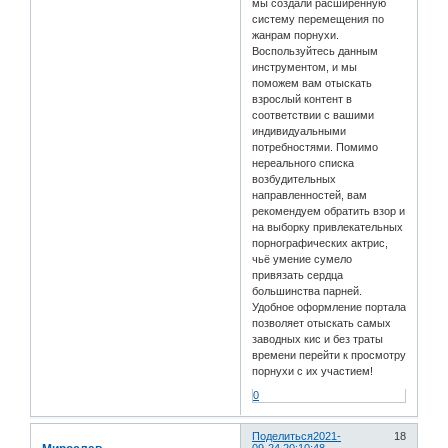
мы создали расширенную
систему перемещения по
жанрам порнухи.
Воспользуйтесь данным
инструментом, и мы
поможем вам отыскать
взрослый контент в
соответствии с вашими
индивидуальными
потребностями. Помимо
нереального списка
возбудительных
направленностей, вам
рекомендуем обратить взор и
на выборку привлекательных
порнографических актрис,
чьё умение сумело
привязать сердца
большинства парней.
Удобное оформление портала
позволяет отыскать самых
заводных кис и без траты
времени перейти к просмотру
порнухи с их участием!
0
Поделиться
2021-
18
09-24 20:10:48