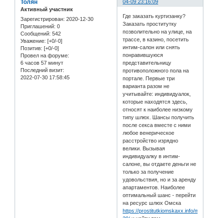
Толян
04-09 23:16:09
Активный участник
Где заказать куртизанку?
Зарегистрирован
: 2020-12-30
Заказать проститутку
Приглашений:
0
позволительно на улице, на
Сообщений:
542
трассе, в казино, посетить
Уважение:
[+0/-0]
интим-салон или снять
Позитив:
[+0/-0]
понравившуюся
Провел на форуме:
6 часов 57 минут
представительницу
Последний визит:
противоположного пола на
2022-07-30 17:58:45
портале. Первые три
варианта разом не
учитывайте: индивидуалок,
которые находятся здесь,
относят к наиболее низкому
типу шлюх. Шансы получить
после секса вместе с ними
любое венерическое
расстройство изрядно
велики. Вызывая
индивидуалку в интим-
салоне, вы отдаете деньги не
только за получение
удовольствия, но и за аренду
апартаментов. Наиболее
оптимальный шанс - перейти
на ресурс шлюх Омска
https://prostitutkiomskaxx.info/myage/18