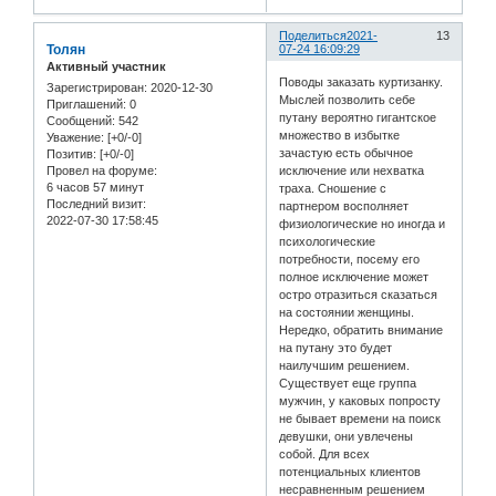
Поделиться
2021-
13
Толян
07-24 16:09:29
Активный участник
Поводы заказать куртизанку.
Зарегистрирован
: 2020-12-30
Мыслей позволить себе
Приглашений:
0
путану вероятно гигантское
Сообщений:
542
множество в избытке
Уважение:
[+0/-0]
зачастую есть обычное
Позитив:
[+0/-0]
исключение или нехватка
Провел на форуме:
6 часов 57 минут
траха. Сношение с
Последний визит:
партнером восполняет
2022-07-30 17:58:45
физиологические но иногда и
психологические
потребности, посему его
полное исключение может
остро отразиться сказаться
на состоянии женщины.
Нередко, обратить внимание
на путану это будет
наилучшим решением.
Существует еще группа
мужчин, у каковых попросту
не бывает времени на поиск
девушки, они увлечены
собой. Для всех
потенциальных клиентов
несравненным решением