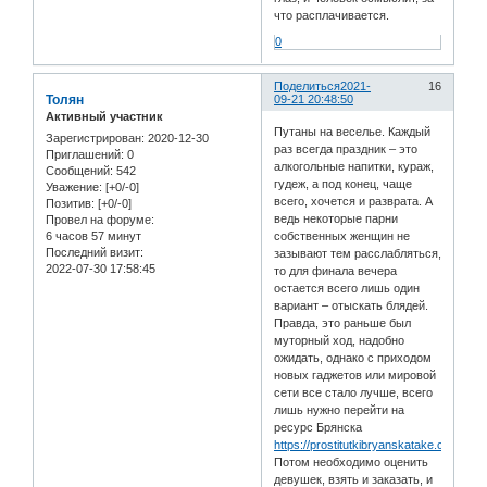
что расплачивается.
0
Поделиться
2021-
16
Толян
09-21 20:48:50
Активный участник
Путаны на веселье. Каждый
Зарегистрирован
: 2020-12-30
раз всегда праздник – это
Приглашений:
0
алкогольные напитки, кураж,
Сообщений:
542
гудеж, а под конец, чаще
Уважение:
[+0/-0]
всего, хочется и разврата. А
Позитив:
[+0/-0]
ведь некоторые парни
Провел на форуме:
6 часов 57 минут
собственных женщин не
Последний визит:
зазывают тем расслабляться,
2022-07-30 17:58:45
то для финала вечера
остается всего лишь один
вариант – отыскать блядей.
Правда, это раньше был
муторный ход, надобно
ожидать, однако с приходом
новых гаджетов или мировой
сети все стало лучше, всего
лишь нужно перейти на
ресурс Брянска
https://prostitutkibryanskatake.com/ser
Потом необходимо оценить
девушек, взять и заказать, и