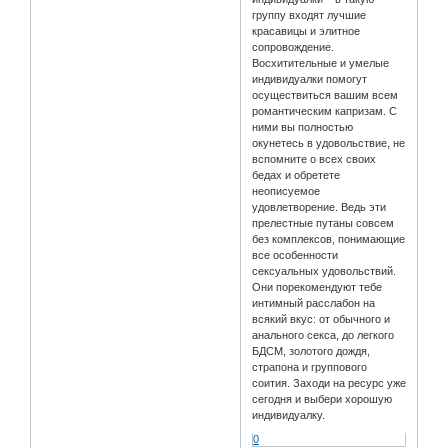
группу входят лучшие
красавицы и элитное
сопровождение.
Восхитительные и умелые
индивидуалки помогут
осуществиться вашим всем
романтическим капризам. С
ними вы полностью
окунетесь в удовольствие, не
вспомните о всех своих
бедах и обретете
неописуемое
удовлетворение. Ведь эти
прелестные путаны совсем
без комплексов, понимающие
все особенности
сексуальных удовольствий.
Они порекомендуют тебе
интимный расслабон на
всякий вкус: от обычного и
анального секса, до легкого
БДСМ, золотого дождя,
страпона и группового
соития. Заходи на ресурс уже
сегодня и выбери хорошую
индивидуалку.
0