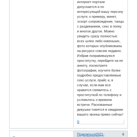
интернет-портале
допускается и по
интересующей вашу персону
услуге, к примеру, минет,
эскорт сопровождение, танцы
с раздеванием, секс в попку
и многое другое. Можно
увидеть сразу полностью
всех шлюх либо новеньких,
фото которых опубликованы
на ресурсе совсем недавно.
Избрав понравившуюся
проститутку, перейдите на ее
анкету, посмотрите
фотографии, изучите более
подробно предоставляемые
секс-услуги, прайс и, в
случае, если вам все
нравится свяжитесь с
проституткой по телефону и
условьтесь о времени
встречи. Раскованные
девушки томятся в ожидании
вашего звонка прямо сейчас!
0
Поделиться
2021-
6