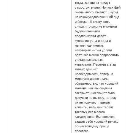
тогда, женщины придут
самостоятельно. Ночных фей
очень много, бывают шкуры
на какой угодно внешний вид
и бюджет. К слову, есть
слухи, что многие мужчины
будучи пьяными
предпочитают делать
куннилингус, а иногда и
легкое подчинение,
некоторые интим услуги
опять же можно попробовать
у очаровательных
куртизанок. Переживать за
милых дам нет
необходимости, теперь в
мире уже давно стало
обыденностью, что хороший
мальчишник вынуждены
заключать исключительно
девушки по вызову, потому
их не испугают пьяные
клиенты, ведь они терпят
таковых без малого
каждодневно. Выясняется,
задать себе хороший релакс
по-настоящему проще
простого.