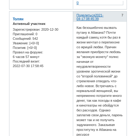
0
Поделиться
2021-
7
Толян
04-17 08:45:39
Активный участник
Как безошибочно вызвать
Зарегистрирован
: 2020-12-30
путану в Абакана? Почти
Приглашений:
0
каждый самец хотя бы раз в
Сообщений:
542
жизни мечтал о перепихоне
Уважение:
[+0/-0]
со жрицей любви. Причин
Позитив:
[+0/-0]
желания приобрести любовь
Провел на форуме:
6 часов 57 минут
за "звонкую монету" полно:
Последний визит:
начиная от
2022-07-30 17:58:45
неудовлетворенности
уровнем эротической жизни
со "второй половинкой" до
стремления отведать что-
либо новое. Встречаясь с
нормальной женщиной, вы
непременно потратите много
денег, так как походы в кафе
и кинотеатры не обойдутся
без расходов. Однако
заплатив свои деньги, парень
может так и не получить
задуманного. Заказывая
проститутку в Абакана на
ресурсе