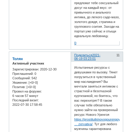
предложат тебе сексуальный
досуг на каждый вкус: от
привычного и анального
интима, до легкого садо-мазо,
золотого дождя, страпика и
группового соития. Заходи на
портал уже сейчас и отыщи
идеальную любовницу.
0
Поделиться
2021-
11
Толян
06-19 03:23:01
Активный участник
Испытанные ресурсы с
Зарегистрирован
: 2020-12-30
девушками по вызову. Тянет
Приглашений:
0
погрузиться в чувственный
Сообщений:
542
мир наслаждения? Вы
Уважение:
[+0/-0]
мечтали заняться интимом с
Позитив:
[+0/-0]
страстной и безотказной
Провел на форуме:
6 часов 57 минут
куртизанкой, но боитесь, что
Последний визит:
вас перехитрят? В таком
2022-07-30 17:58:45
случае тебе обязательно
нужно зайти на проверенный
ресурс Нового Уренгоя
https://prostitutkinovogourengoyaxxx.co
… zervativa/
. Тут для любого
мужчины гарантирована