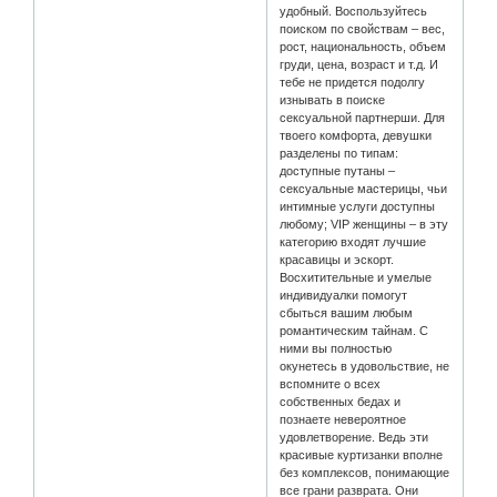
удобный. Воспользуйтесь
поиском по свойствам – вес,
рост, национальность, объем
груди, цена, возраст и т.д. И
тебе не придется подолгу
изнывать в поиске
сексуальной партнерши. Для
твоего комфорта, девушки
разделены по типам:
доступные путаны –
сексуальные мастерицы, чьи
интимные услуги доступны
любому; VIP женщины – в эту
категорию входят лучшие
красавицы и эскорт.
Восхитительные и умелые
индивидуалки помогут
сбыться вашим любым
романтическим тайнам. С
ними вы полностью
окунетесь в удовольствие, не
вспомните о всех
собственных бедах и
познаете невероятное
удовлетворение. Ведь эти
красивые куртизанки вполне
без комплексов, понимающие
все грани разврата. Они