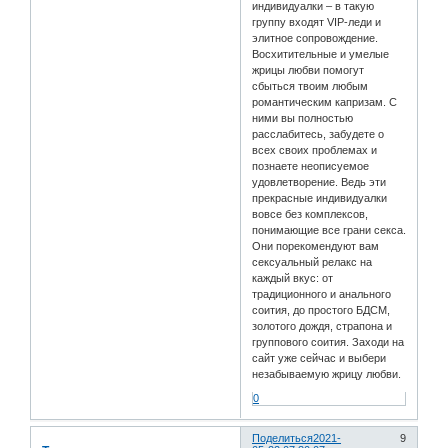
индивидуалки – в такую
группу входят VIP-леди и
элитное сопровождение.
Восхитительные и умелые
жрицы любви помогут
сбыться твоим любым
романтическим капризам. С
ними вы полностью
расслабитесь, забудете о
всех своих проблемах и
познаете неописуемое
удовлетворение. Ведь эти
прекрасные индивидуалки
вовсе без комплексов,
понимающие все грани секса.
Они порекомендуют вам
сексуальный релакс на
каждый вкус: от
традиционного и анального
соития, до простого БДСМ,
золотого дождя, страпона и
группового соития. Заходи на
сайт уже сейчас и выбери
незабываемую жрицу любви.
0
Поделиться
2021-
9