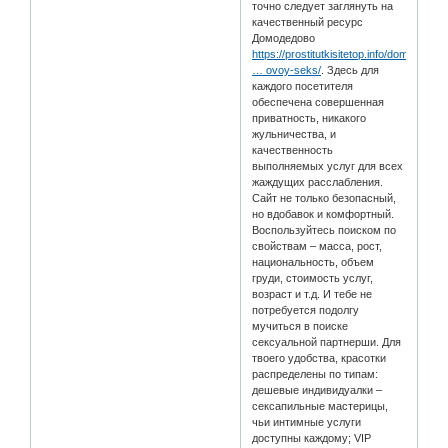
точно следует заглянуть на
качественный ресурс
Домодедово
https://prostitutkisitetop.info/domoded
… ovoy-seks/
. Здесь для
каждого посетителя
обеспечена совершенная
приватность, никакого
жульничества, и
качественность
выполняемых услуг для всех
жаждущих расслабления.
Сайт не только безопасный,
но вдобавок и комфортный.
Воспользуйтесь поиском по
свойствам – масса, рост,
национальность, объем
груди, стоимость услуг,
возраст и т.д. И тебе не
потребуется подолгу
мучиться в поиске
сексуальной партнерши. Для
твоего удобства, красотки
распределены по типам:
дешевые индивидуалки –
сексапильные мастерицы,
чьи интимные услуги
доступны каждому; VIP