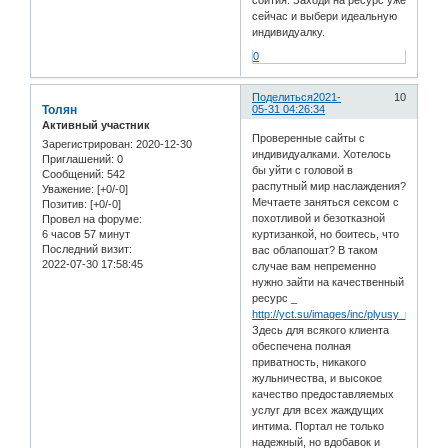
сейчас и выбери идеальную
индивидуалку.
0
Поделиться
2021-
10
Толян
05-31 04:26:34
Активный участник
Проверенные сайты с
Зарегистрирован
: 2020-12-30
индивидуалками. Хотелось
Приглашений:
0
бы уйти с головой в
Сообщений:
542
распутный мир наслаждения?
Уважение:
[+0/-0]
Мечтаете заняться сексом с
Позитив:
[+0/-0]
похотливой и безотказной
Провел на форуме:
6 часов 57 минут
куртизанкой, но боитесь, что
Последний визит:
вас облапошат? В таком
2022-07-30 17:58:45
случае вам непременно
нужно зайти на качественный
ресурс _
http://yct.su/images/inc/plyusy_putan_i
Здесь для всякого клиента
обеспечена полная
приватность, никакого
жульничества, и высокое
качество предоставляемых
услуг для всех жаждущих
интима. Портал не только
надежный, но вдобавок и