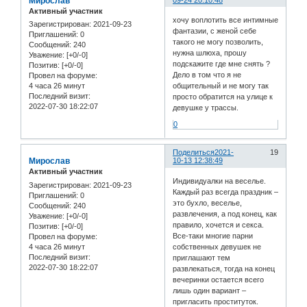
Мирослав
Активный участник
хочу воплотить все интимные
Зарегистрирован
: 2021-09-23
фантазии, с женой себе
Приглашений:
0
такого не могу позволить,
Сообщений:
240
нужна шлюха, прошу
Уважение:
[+0/-0]
подскажите где мне снять ?
Позитив:
[+0/-0]
Дело в том что я не
Провел на форуме:
4 часа 26 минут
общительный и не могу так
Последний визит:
просто обратится на улице к
2022-07-30 18:22:07
девушке у трассы.
0
Поделиться
2021-
19
Мирослав
10-13 12:38:49
Активный участник
Индивидуалки на веселье.
Зарегистрирован
: 2021-09-23
Каждый раз всегда праздник –
Приглашений:
0
это бухло, веселье,
Сообщений:
240
развлечения, а под конец, как
Уважение:
[+0/-0]
правило, хочется и секса.
Позитив:
[+0/-0]
Все-таки многие парни
Провел на форуме:
4 часа 26 минут
собственных девушек не
Последний визит:
приглашают тем
2022-07-30 18:22:07
развлекаться, тогда на конец
вечеринки остается всего
лишь один вариант –
пригласить проституток.